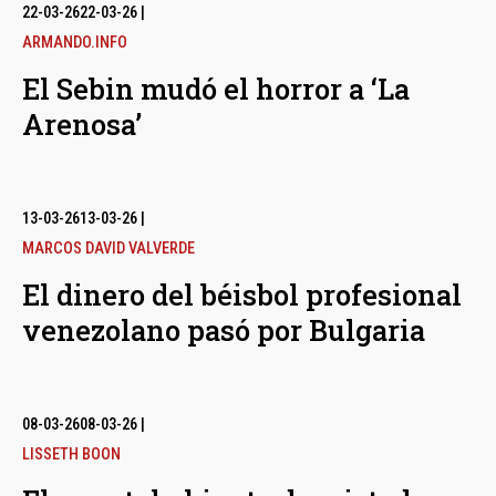
bmenu
22-03-26
22-03-26
|
ARMANDO.INFO
El Sebin mudó el horror a ‘La
bmenu
Arenosa’
bmenu
13-03-26
13-03-26
|
MARCOS DAVID VALVERDE
El dinero del béisbol profesional
venezolano pasó por Bulgaria
08-03-26
08-03-26
|
LISSETH BOON