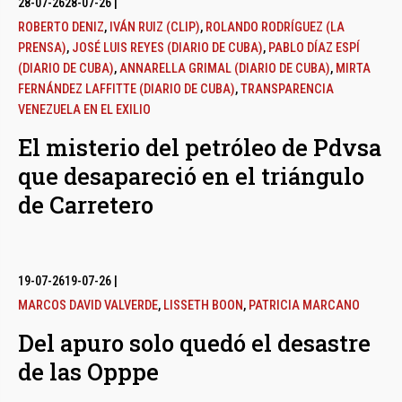
28-07-26
28-07-26
|
ROBERTO DENIZ
,
IVÁN RUIZ (CLIP)
,
ROLANDO RODRÍGUEZ (LA
PRENSA)
,
JOSÉ LUIS REYES (DIARIO DE CUBA)
,
PABLO DÍAZ ESPÍ
(DIARIO DE CUBA)
,
ANNARELLA GRIMAL (DIARIO DE CUBA)
,
MIRTA
FERNÁNDEZ LAFFITTE (DIARIO DE CUBA)
,
TRANSPARENCIA
VENEZUELA EN EL EXILIO
El misterio del petróleo de Pdvsa
que desapareció en el triángulo
de Carretero
19-07-26
19-07-26
|
MARCOS DAVID VALVERDE
,
LISSETH BOON
,
PATRICIA MARCANO
Del apuro solo quedó el desastre
de las Opppe