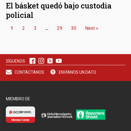
El básket quedó bajo custodia
policial
1
2
3
…
29
30
Next »
SÍGUENOS
CONTÁCTANOS
ENVÍANOS UN DATO
MIEMBRO DE