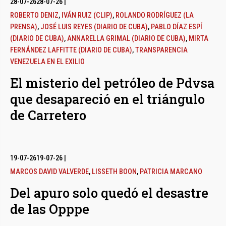
28-07-26
28-07-26
|
ROBERTO DENIZ
,
IVÁN RUIZ (CLIP)
,
ROLANDO RODRÍGUEZ (LA
PRENSA)
,
JOSÉ LUIS REYES (DIARIO DE CUBA)
,
PABLO DÍAZ ESPÍ
(DIARIO DE CUBA)
,
ANNARELLA GRIMAL (DIARIO DE CUBA)
,
MIRTA
FERNÁNDEZ LAFFITTE (DIARIO DE CUBA)
,
TRANSPARENCIA
VENEZUELA EN EL EXILIO
El misterio del petróleo de Pdvsa
que desapareció en el triángulo
de Carretero
19-07-26
19-07-26
|
MARCOS DAVID VALVERDE
,
LISSETH BOON
,
PATRICIA MARCANO
Del apuro solo quedó el desastre
de las Opppe