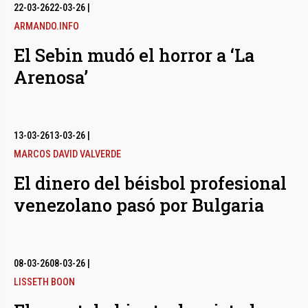
bmenu
22-03-26
22-03-26
|
ARMANDO.INFO
El Sebin mudó el horror a ‘La
bmenu
Arenosa’
bmenu
13-03-26
13-03-26
|
MARCOS DAVID VALVERDE
El dinero del béisbol profesional
venezolano pasó por Bulgaria
08-03-26
08-03-26
|
LISSETH BOON