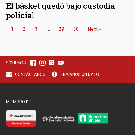
El básket quedó bajo custodia
policial
1
2
3
…
29
30
Next »
SÍGUENOS
CONTÁCTANOS
ENVÍANOS UN DATO
MIEMBRO DE