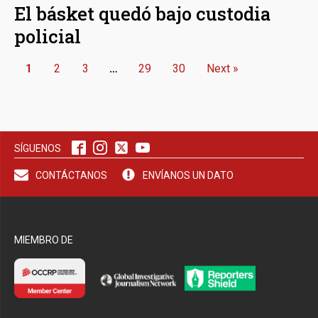
El básket quedó bajo custodia
policial
1
2
3
…
29
30
Next »
SÍGUENOS
CONTÁCTANOS
ENVÍANOS UN DATO
MIEMBRO DE