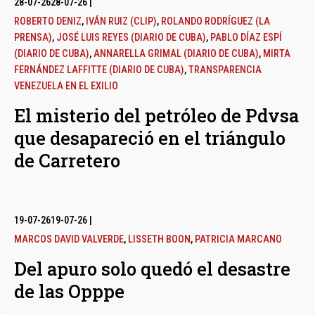
28-07-26
28-07-26
|
ROBERTO DENIZ
,
IVÁN RUIZ (CLIP)
,
ROLANDO RODRÍGUEZ (LA
PRENSA)
,
JOSÉ LUIS REYES (DIARIO DE CUBA)
,
PABLO DÍAZ ESPÍ
(DIARIO DE CUBA)
,
ANNARELLA GRIMAL (DIARIO DE CUBA)
,
MIRTA
FERNÁNDEZ LAFFITTE (DIARIO DE CUBA)
,
TRANSPARENCIA
VENEZUELA EN EL EXILIO
El misterio del petróleo de Pdvsa
que desapareció en el triángulo
de Carretero
19-07-26
19-07-26
|
MARCOS DAVID VALVERDE
,
LISSETH BOON
,
PATRICIA MARCANO
Del apuro solo quedó el desastre
de las Opppe