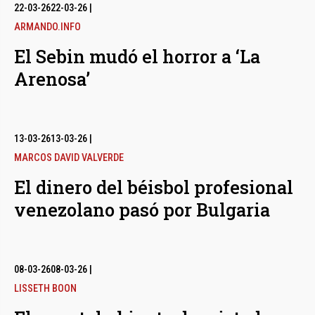
bmenu
22-03-26
22-03-26
|
ARMANDO.INFO
El Sebin mudó el horror a ‘La
bmenu
Arenosa’
bmenu
13-03-26
13-03-26
|
MARCOS DAVID VALVERDE
El dinero del béisbol profesional
venezolano pasó por Bulgaria
08-03-26
08-03-26
|
LISSETH BOON