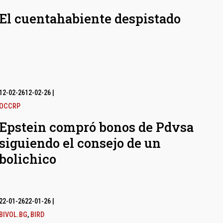
El cuentahabiente despistado
12-02-26
12-02-26
|
OCCRP
Epstein compró bonos de Pdvsa
siguiendo el consejo de un
bolichico
22-01-26
22-01-26
|
BIVOL.BG
,
BIRD