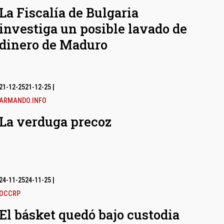
La Fiscalía de Bulgaria
investiga un posible lavado de
dinero de Maduro
21-12-25
21-12-25
|
ARMANDO.INFO
La verduga precoz
24-11-25
24-11-25
|
OCCRP
El básket quedó bajo custodia