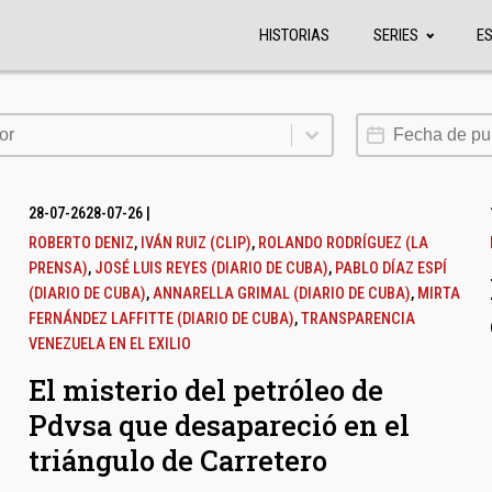
HISTORIAS
SERIES
E
or
Fecha de publi
or
28-07-26
28-07-26
|
ROBERTO DENIZ
,
IVÁN RUIZ (CLIP)
,
ROLANDO RODRÍGUEZ (LA
PRENSA)
,
JOSÉ LUIS REYES (DIARIO DE CUBA)
,
PABLO DÍAZ ESPÍ
(DIARIO DE CUBA)
,
ANNARELLA GRIMAL (DIARIO DE CUBA)
,
MIRTA
FERNÁNDEZ LAFFITTE (DIARIO DE CUBA)
,
TRANSPARENCIA
VENEZUELA EN EL EXILIO
El misterio del petróleo de
Pdvsa que desapareció en el
triángulo de Carretero