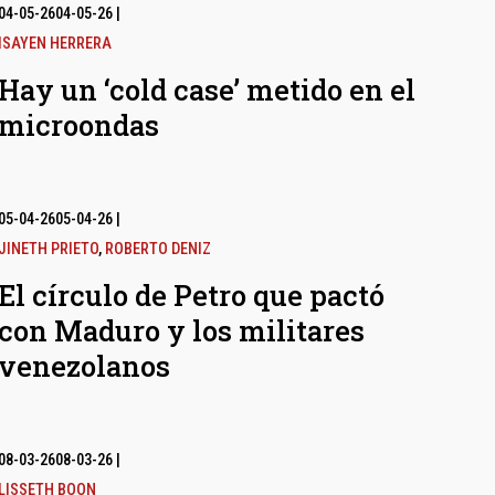
04-05-26
04-05-26
|
ISAYEN HERRERA
Hay un ‘cold case’ metido en el
microondas
05-04-26
05-04-26
|
JINETH PRIETO
,
ROBERTO DENIZ
El círculo de Petro que pactó
con Maduro y los militares
venezolanos
08-03-26
08-03-26
|
LISSETH BOON