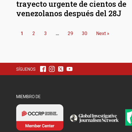
trayecto urgente de cientos de
venezolanos después del 28J
1
2
3
…
29
30
Next »
SÍGUENOS
MIEMBRO DE