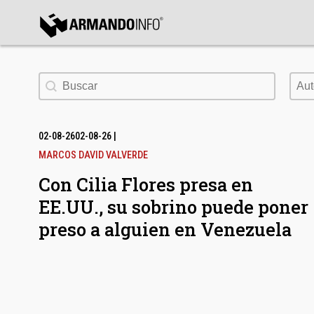
bmenu
Buscar
Aut
Aut
bmenu
bmenu
02-08-26
02-08-26
|
MARCOS DAVID VALVERDE
Con Cilia Flores presa en
EE.UU., su sobrino puede poner
preso a alguien en Venezuela