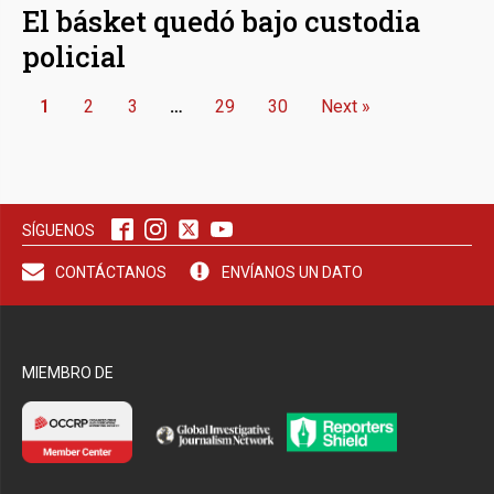
El básket quedó bajo custodia
policial
1
2
3
…
29
30
Next »
SÍGUENOS
CONTÁCTANOS
ENVÍANOS UN DATO
MIEMBRO DE