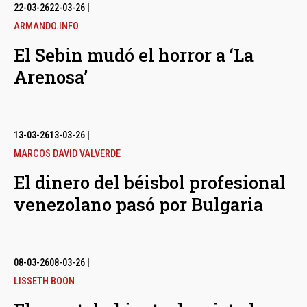
bmenu
22-03-26
22-03-26
|
ARMANDO.INFO
El Sebin mudó el horror a ‘La
bmenu
Arenosa’
bmenu
13-03-26
13-03-26
|
MARCOS DAVID VALVERDE
El dinero del béisbol profesional
venezolano pasó por Bulgaria
08-03-26
08-03-26
|
LISSETH BOON