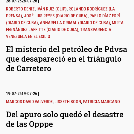
28-07-26
28-07-26
|
ROBERTO DENIZ
,
IVÁN RUIZ (CLIP)
,
ROLANDO RODRÍGUEZ (LA
PRENSA)
,
JOSÉ LUIS REYES (DIARIO DE CUBA)
,
PABLO DÍAZ ESPÍ
(DIARIO DE CUBA)
,
ANNARELLA GRIMAL (DIARIO DE CUBA)
,
MIRTA
FERNÁNDEZ LAFFITTE (DIARIO DE CUBA)
,
TRANSPARENCIA
VENEZUELA EN EL EXILIO
El misterio del petróleo de Pdvsa
que desapareció en el triángulo
de Carretero
19-07-26
19-07-26
|
MARCOS DAVID VALVERDE
,
LISSETH BOON
,
PATRICIA MARCANO
Del apuro solo quedó el desastre
de las Opppe