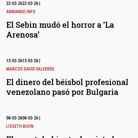
bmenu
22-03-26
22-03-26
|
ARMANDO.INFO
El Sebin mudó el horror a ‘La
bmenu
Arenosa’
bmenu
13-03-26
13-03-26
|
MARCOS DAVID VALVERDE
El dinero del béisbol profesional
venezolano pasó por Bulgaria
08-03-26
08-03-26
|
LISSETH BOON