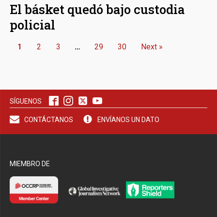
El básket quedó bajo custodia
policial
1
2
3
…
29
30
Next »
SÍGUENOS
CONTÁCTANOS
ENVÍANOS UN DATO
MIEMBRO DE