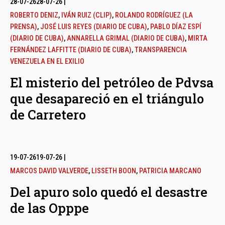
28-07-26
28-07-26
|
ROBERTO DENIZ
,
IVÁN RUIZ (CLIP)
,
ROLANDO RODRÍGUEZ (LA
PRENSA)
,
JOSÉ LUIS REYES (DIARIO DE CUBA)
,
PABLO DÍAZ ESPÍ
(DIARIO DE CUBA)
,
ANNARELLA GRIMAL (DIARIO DE CUBA)
,
MIRTA
FERNÁNDEZ LAFFITTE (DIARIO DE CUBA)
,
TRANSPARENCIA
VENEZUELA EN EL EXILIO
El misterio del petróleo de Pdvsa
que desapareció en el triángulo
de Carretero
19-07-26
19-07-26
|
MARCOS DAVID VALVERDE
,
LISSETH BOON
,
PATRICIA MARCANO
Del apuro solo quedó el desastre
de las Opppe