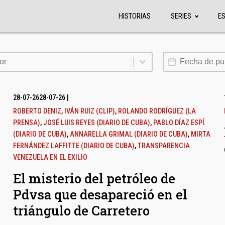
HISTORIAS
SERIES
E
or
Fecha de publi
or
28-07-26
28-07-26
|
ROBERTO DENIZ
,
IVÁN RUIZ (CLIP)
,
ROLANDO RODRÍGUEZ (LA
PRENSA)
,
JOSÉ LUIS REYES (DIARIO DE CUBA)
,
PABLO DÍAZ ESPÍ
(DIARIO DE CUBA)
,
ANNARELLA GRIMAL (DIARIO DE CUBA)
,
MIRTA
FERNÁNDEZ LAFFITTE (DIARIO DE CUBA)
,
TRANSPARENCIA
VENEZUELA EN EL EXILIO
El misterio del petróleo de
Pdvsa que desapareció en el
triángulo de Carretero