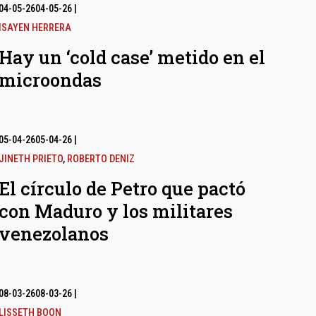
04-05-26
04-05-26
|
ISAYEN HERRERA
Hay un ‘cold case’ metido en el
microondas
05-04-26
05-04-26
|
JINETH PRIETO
,
ROBERTO DENIZ
El círculo de Petro que pactó
con Maduro y los militares
venezolanos
08-03-26
08-03-26
|
LISSETH BOON