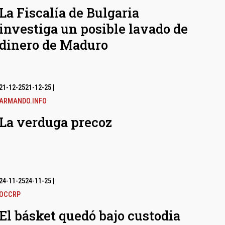
La Fiscalía de Bulgaria
investiga un posible lavado de
dinero de Maduro
21-12-25
21-12-25
|
ARMANDO.INFO
La verduga precoz
24-11-25
24-11-25
|
OCCRP
El básket quedó bajo custodia