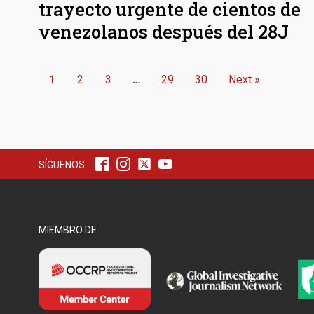
trayecto urgente de cientos de
venezolanos después del 28J
1
2
3
…
29
30
Next »
SÍGUENOS
MIEMBRO DE