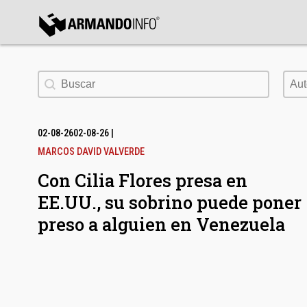
bmenu
Buscar
Aut
Aut
bmenu
bmenu
02-08-26
02-08-26
|
MARCOS DAVID VALVERDE
Con Cilia Flores presa en
EE.UU., su sobrino puede poner
preso a alguien en Venezuela