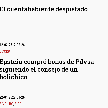
El cuentahabiente despistado
12-02-26
12-02-26
|
OCCRP
Epstein compró bonos de Pdvsa
siguiendo el consejo de un
bolichico
22-01-26
22-01-26
|
BIVOL.BG
,
BIRD