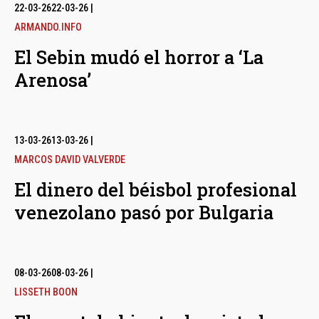
bmenu
22-03-26
22-03-26
|
ARMANDO.INFO
El Sebin mudó el horror a ‘La
bmenu
Arenosa’
bmenu
13-03-26
13-03-26
|
MARCOS DAVID VALVERDE
El dinero del béisbol profesional
venezolano pasó por Bulgaria
08-03-26
08-03-26
|
LISSETH BOON