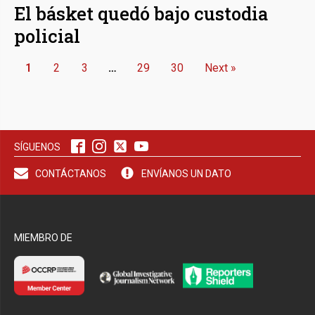
El básket quedó bajo custodia
policial
1
2
3
…
29
30
Next »
SÍGUENOS
CONTÁCTANOS
ENVÍANOS UN DATO
MIEMBRO DE