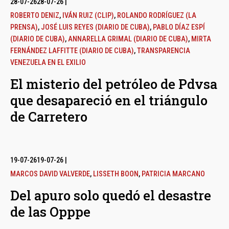
28-07-26
28-07-26
|
ROBERTO DENIZ
,
IVÁN RUIZ (CLIP)
,
ROLANDO RODRÍGUEZ (LA
PRENSA)
,
JOSÉ LUIS REYES (DIARIO DE CUBA)
,
PABLO DÍAZ ESPÍ
(DIARIO DE CUBA)
,
ANNARELLA GRIMAL (DIARIO DE CUBA)
,
MIRTA
FERNÁNDEZ LAFFITTE (DIARIO DE CUBA)
,
TRANSPARENCIA
VENEZUELA EN EL EXILIO
El misterio del petróleo de Pdvsa
que desapareció en el triángulo
de Carretero
19-07-26
19-07-26
|
MARCOS DAVID VALVERDE
,
LISSETH BOON
,
PATRICIA MARCANO
Del apuro solo quedó el desastre
de las Opppe