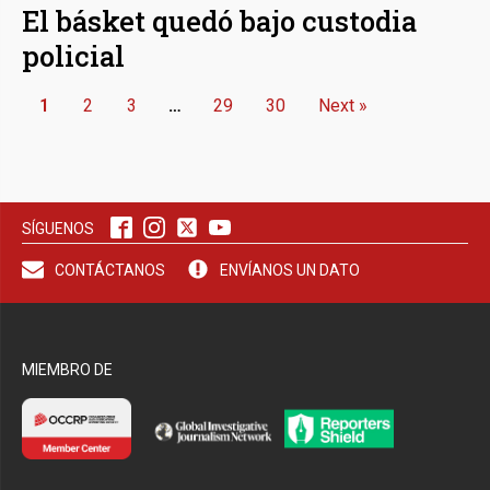
El básket quedó bajo custodia
policial
1
2
3
…
29
30
Next »
SÍGUENOS
CONTÁCTANOS
ENVÍANOS UN DATO
MIEMBRO DE