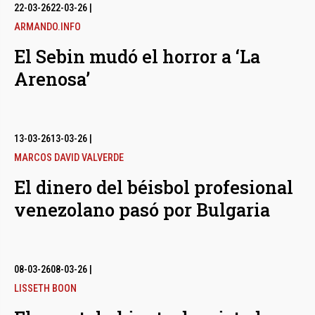
bmenu
22-03-26
22-03-26
|
ARMANDO.INFO
El Sebin mudó el horror a ‘La
bmenu
Arenosa’
bmenu
13-03-26
13-03-26
|
MARCOS DAVID VALVERDE
El dinero del béisbol profesional
venezolano pasó por Bulgaria
08-03-26
08-03-26
|
LISSETH BOON