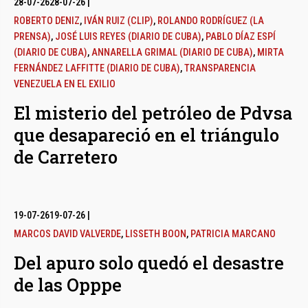
28-07-26
28-07-26
|
ROBERTO DENIZ
,
IVÁN RUIZ (CLIP)
,
ROLANDO RODRÍGUEZ (LA
PRENSA)
,
JOSÉ LUIS REYES (DIARIO DE CUBA)
,
PABLO DÍAZ ESPÍ
(DIARIO DE CUBA)
,
ANNARELLA GRIMAL (DIARIO DE CUBA)
,
MIRTA
FERNÁNDEZ LAFFITTE (DIARIO DE CUBA)
,
TRANSPARENCIA
VENEZUELA EN EL EXILIO
El misterio del petróleo de Pdvsa
que desapareció en el triángulo
de Carretero
19-07-26
19-07-26
|
MARCOS DAVID VALVERDE
,
LISSETH BOON
,
PATRICIA MARCANO
Del apuro solo quedó el desastre
de las Opppe