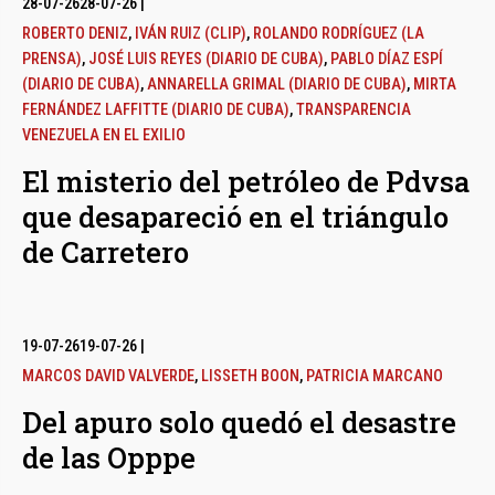
28-07-26
28-07-26
|
ROBERTO DENIZ
,
IVÁN RUIZ (CLIP)
,
ROLANDO RODRÍGUEZ (LA
PRENSA)
,
JOSÉ LUIS REYES (DIARIO DE CUBA)
,
PABLO DÍAZ ESPÍ
(DIARIO DE CUBA)
,
ANNARELLA GRIMAL (DIARIO DE CUBA)
,
MIRTA
FERNÁNDEZ LAFFITTE (DIARIO DE CUBA)
,
TRANSPARENCIA
VENEZUELA EN EL EXILIO
El misterio del petróleo de Pdvsa
que desapareció en el triángulo
de Carretero
19-07-26
19-07-26
|
MARCOS DAVID VALVERDE
,
LISSETH BOON
,
PATRICIA MARCANO
Del apuro solo quedó el desastre
de las Opppe