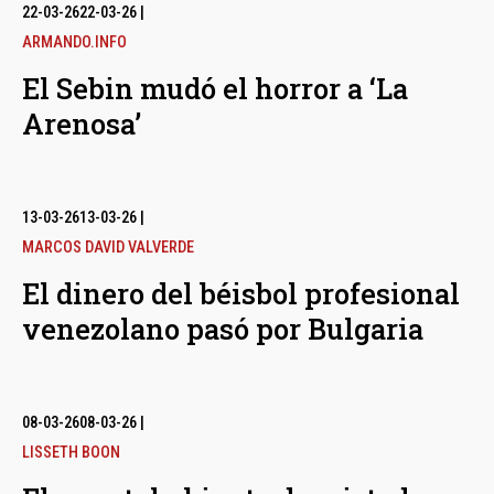
bmenu
22-03-26
22-03-26
|
ARMANDO.INFO
El Sebin mudó el horror a ‘La
bmenu
Arenosa’
bmenu
13-03-26
13-03-26
|
MARCOS DAVID VALVERDE
El dinero del béisbol profesional
venezolano pasó por Bulgaria
08-03-26
08-03-26
|
LISSETH BOON