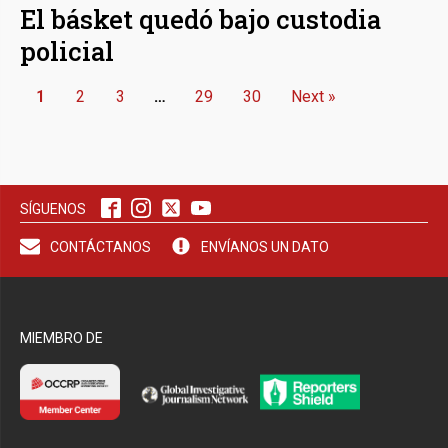
El básket quedó bajo custodia
policial
1
2
3
…
29
30
Next »
SÍGUENOS
CONTÁCTANOS
ENVÍANOS UN DATO
MIEMBRO DE