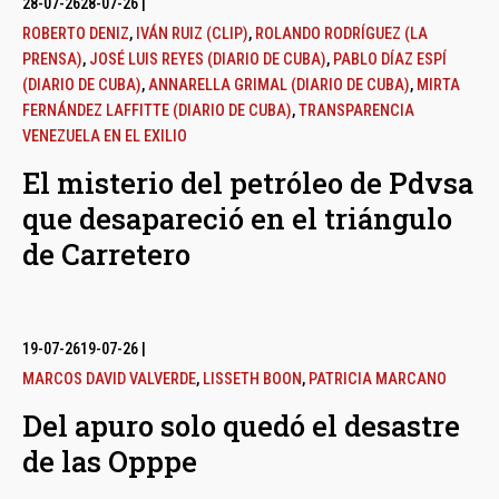
28-07-26
28-07-26
|
ROBERTO DENIZ
,
IVÁN RUIZ (CLIP)
,
ROLANDO RODRÍGUEZ (LA
PRENSA)
,
JOSÉ LUIS REYES (DIARIO DE CUBA)
,
PABLO DÍAZ ESPÍ
(DIARIO DE CUBA)
,
ANNARELLA GRIMAL (DIARIO DE CUBA)
,
MIRTA
FERNÁNDEZ LAFFITTE (DIARIO DE CUBA)
,
TRANSPARENCIA
VENEZUELA EN EL EXILIO
El misterio del petróleo de Pdvsa
que desapareció en el triángulo
de Carretero
19-07-26
19-07-26
|
MARCOS DAVID VALVERDE
,
LISSETH BOON
,
PATRICIA MARCANO
Del apuro solo quedó el desastre
de las Opppe