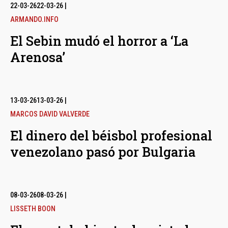
bmenu
22-03-26
22-03-26
|
ARMANDO.INFO
El Sebin mudó el horror a ‘La
bmenu
Arenosa’
bmenu
13-03-26
13-03-26
|
MARCOS DAVID VALVERDE
El dinero del béisbol profesional
venezolano pasó por Bulgaria
08-03-26
08-03-26
|
LISSETH BOON