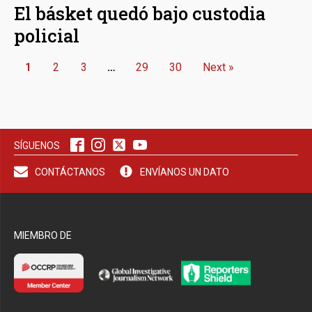
El básket quedó bajo custodia
policial
1
2
3
…
29
30
Next »
SÍGUENOS
CONTÁCTANOS
ENVÍANOS UN DATO
MIEMBRO DE