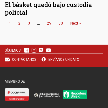
El básket quedó bajo custodia
policial
1
2
3
…
29
30
Next »
SÍGUENOS
CONTÁCTANOS
ENVÍANOS UN DATO
MIEMBRO DE