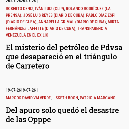
28-07-26
28-07-26
|
ROBERTO DENIZ
,
IVÁN RUIZ (CLIP)
,
ROLANDO RODRÍGUEZ (LA
PRENSA)
,
JOSÉ LUIS REYES (DIARIO DE CUBA)
,
PABLO DÍAZ ESPÍ
(DIARIO DE CUBA)
,
ANNARELLA GRIMAL (DIARIO DE CUBA)
,
MIRTA
FERNÁNDEZ LAFFITTE (DIARIO DE CUBA)
,
TRANSPARENCIA
VENEZUELA EN EL EXILIO
El misterio del petróleo de Pdvsa
que desapareció en el triángulo
de Carretero
19-07-26
19-07-26
|
MARCOS DAVID VALVERDE
,
LISSETH BOON
,
PATRICIA MARCANO
Del apuro solo quedó el desastre
de las Opppe