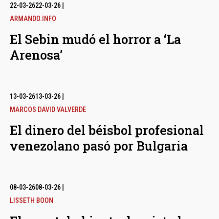
bmenu
22-03-26
22-03-26
|
ARMANDO.INFO
El Sebin mudó el horror a ‘La
bmenu
Arenosa’
bmenu
13-03-26
13-03-26
|
MARCOS DAVID VALVERDE
El dinero del béisbol profesional
venezolano pasó por Bulgaria
08-03-26
08-03-26
|
LISSETH BOON