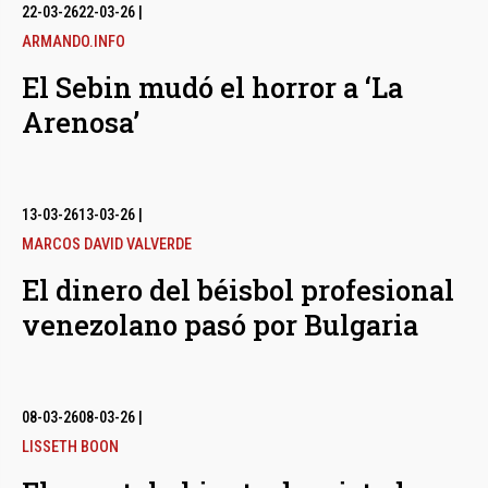
bmenu
22-03-26
22-03-26
|
ARMANDO.INFO
El Sebin mudó el horror a ‘La
bmenu
Arenosa’
bmenu
13-03-26
13-03-26
|
MARCOS DAVID VALVERDE
El dinero del béisbol profesional
venezolano pasó por Bulgaria
08-03-26
08-03-26
|
LISSETH BOON