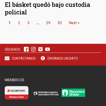
El básket quedó bajo custodia
policial
1
2
3
…
29
30
Next »
SÍGUENOS
CONTÁCTANOS
ENVÍANOS UN DATO
MIEMBRO DE