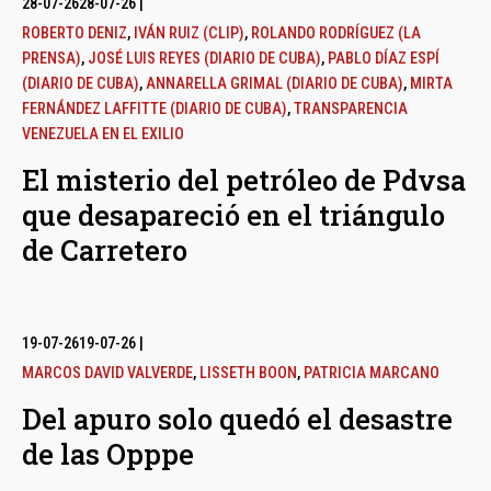
28-07-26
28-07-26
|
ROBERTO DENIZ
,
IVÁN RUIZ (CLIP)
,
ROLANDO RODRÍGUEZ (LA
PRENSA)
,
JOSÉ LUIS REYES (DIARIO DE CUBA)
,
PABLO DÍAZ ESPÍ
(DIARIO DE CUBA)
,
ANNARELLA GRIMAL (DIARIO DE CUBA)
,
MIRTA
FERNÁNDEZ LAFFITTE (DIARIO DE CUBA)
,
TRANSPARENCIA
VENEZUELA EN EL EXILIO
El misterio del petróleo de Pdvsa
que desapareció en el triángulo
de Carretero
19-07-26
19-07-26
|
MARCOS DAVID VALVERDE
,
LISSETH BOON
,
PATRICIA MARCANO
Del apuro solo quedó el desastre
de las Opppe