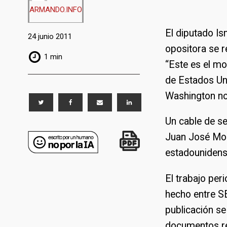
ARMANDO.INFO
El diputado Is
24 junio 2011
opositora se r
1 min
“Este es el mo
de Estados Un
Washington no 
Un cable de s
Juan José Moli
estadounidens
El trabajo per
hecho entre S
publicación s
documentos rel