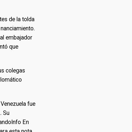
es de la tolda
inanciamiento.
 al embajador
ntó que
us colegas
plomático
e Venezuela fue
. Su
andoInfo En
ara esta nota.