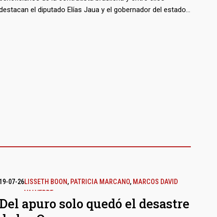
destacan el diputado Elías Jaua y el gobernador del estado
Bolívar, Francisco Rangel Gómez. El representante de
Odebrecht en Venezuela, Euzenando Azevedo, lo contó
todo en Brasil y su testimonio, filtrado en esta entrega,
advierte que la lista incluye tanto figuras del chavismo
como a los opositores Manuel Rosales, Carlos Ocariz y
Antonio Ledezma.
19-07-26
LISSETH BOON
,
PATRICIA MARCANO
,
MARCOS DAVID
VALVERDE
Del apuro solo quedó el desastre