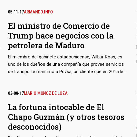
05-11-17
ARMANDO.INFO
El ministro de Comercio de
Trump hace negocios con la
petrolera de Maduro
e
El miembro del gabinete estadounidense, Wilbur Ross, es
uno de los dueños de una compañía que provee servicios
de transporte marítimo a Pdvsa, un cliente que en 2015 le
aportó más de 11 por ciento de las ganancias a su naviera.
Aunque para ocupar su cargo el funcionario debió
deshacerse de sus propiedades mercantiles, conservó una
03-08-17
MARIO MUÑOZ DE LOZA
participación en esa línea de negocios a través de una
La fortuna intocable de El
compleja estructura offshore en las Islas Caimán. Así no
Chapo Guzmán (y otros tesoros
sólo comerció con la Venezuela chavista, sino también con
un asociado del presidente ruso, Vladimir Putin. Sobre
desconocidos)
ambos países pesan sanciones económicas de