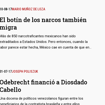
10-08-17
MARIO MUÑOZ DE LOZA
El botín de los narcos también
migra
Más de 850 narcotraficantes mexicanos han sido
extraditados a Estados Unidos. Pero entonces, cuando la
labor parece estar hecha, México cae en cuenta de que en
pocos casos investigó lo suficiente para incautar las
finanzas de las mafias. Ahora un nuevo capítulo amenaza
con agriar la lucha binacional contra el narcotráfico: el
reclamo que para sí ha hecho Estados Unidos de las
31-07-17
JOSEPH POLISZUK
fortunas de los capos
Odebrecht financió a Diosdado
Cabello
Una docena de políticos venezolanos figuran entre los
beneficiarios de la contratista brasileña y entre ellos