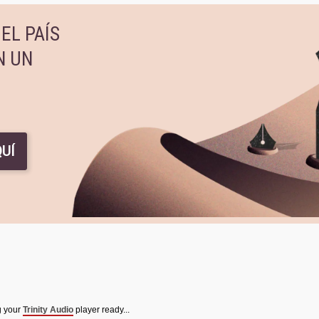
EL PAÍS
N UN
UÍ
g your
Trinity Audio
player ready...