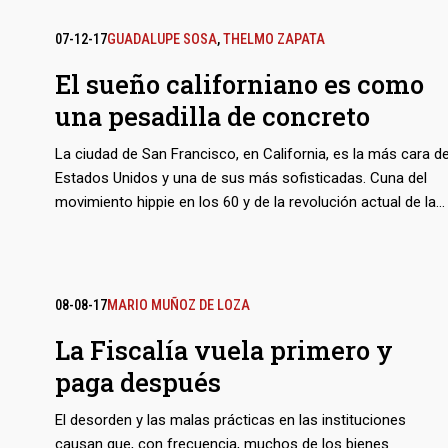
07-12-17
GUADALUPE SOSA
,
THELMO ZAPATA
El sueño californiano es como
una pesadilla de concreto
La ciudad de San Francisco, en California, es la más cara d
Estados Unidos y una de sus más sofisticadas. Cuna del
movimiento hippie en los 60 y de la revolución actual de las
computadores e Internet, ahora puede financiarse un
anacronismo milenario: un cordón de comunidades mayas
la rodea. Más de 70.000 inmigrantes venidos desde
Yucatán, a 5.000 kilómetros, pululan en suburbios como
08-08-17
MARIO MUÑOZ DE LOZA
San Rafael o en el distrito de Mission. Atraídos por lo que
La Fiscalía vuela primero y
suena como una nueva fiebre del oro, la mayoría llegan sin
saber ni una palabra de inglés y apenas unas pocas de
paga después
castellano, para trabajar de lavatrastes y pinches en
restaurantes. Pero el viaje no es solo a través de la
El desorden y las malas prácticas en las instituciones
distancia sino de la cultura, y del choque entre las
causan que, con frecuencia, muchos de los bienes