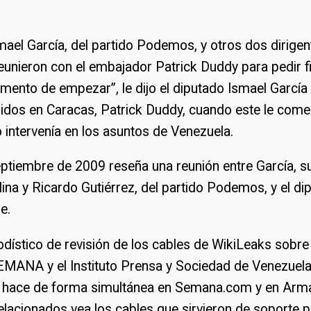
mael García, del partido Podemos, y otros dos dirigent
eunieron con el embajador Patrick Duddy para pedir f
mento de empezar”, le dijo el diputado Ismael García
idos en Caracas, Patrick Duddy, cuando este le come
intervenía en los asuntos de Venezuela.
eptiembre de 2009 reseña una reunión entre García, s
na y Ricardo Gutiérrez, del partido Podemos, y el di
e.
iodístico de revisión de los cables de WikiLeaks sobr
EMANA y el Instituto Prensa y Sociedad de Venezuela
e hace de forma simultánea en Semana.com y en Arm
acionados vea los cables que sirvieron de soporte p