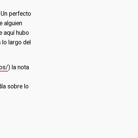
. Un perfecto
e alguien
e aquí hubo
 lo largo del
os/
) la nota
día sobre lo