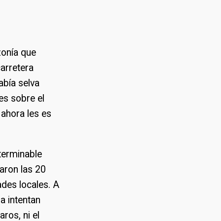
zonía que
arretera
abía selva
es sobre el
 ahora les es
nterminable
saron las 20
ades locales. A
a intentan
ros, ni el