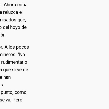
a. Ahora copa
e reluzca el
amisados que,
o del hoyo de
ión.
or. A los pocos
 mineros. "No
 rudimentario
a que sirve de
se han
us
e punto, como
 selva. Pero