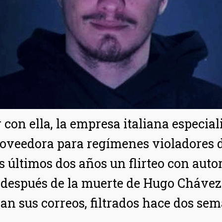
con ella, la empresa italiana especia
roveedora para regímenes violadores 
 últimos dos años un flirteo con autor
 después de la muerte de Hugo Chávez y
an sus correos, filtrados hace dos se