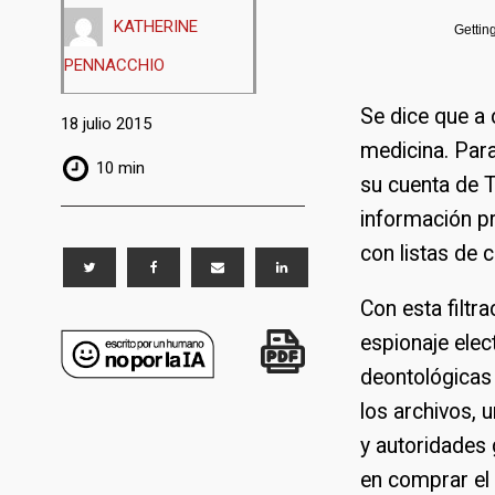
KATHERINE
Gettin
PENNACCHIO
Se dice que a 
18 julio 2015
medicina. Par
10 min
su cuenta de T
información pr
con listas de c
Con esta filtra
espionaje elec
deontológicas 
los archivos,
y autoridades 
en comprar el 