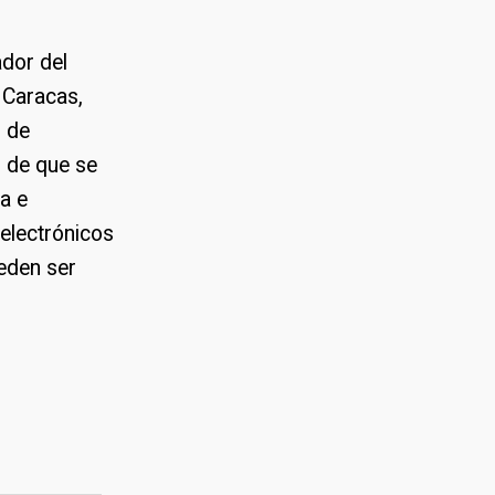
ador del
 Caracas,
l de
o de que se
a e
electrónicos
ueden ser