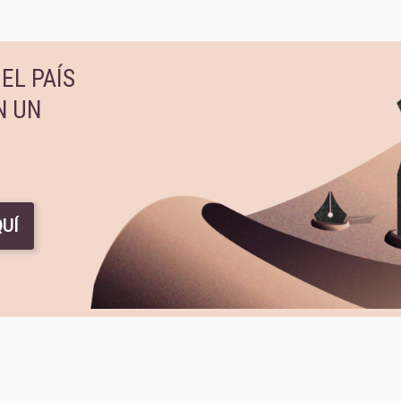
EL PAÍS
N UN
UÍ