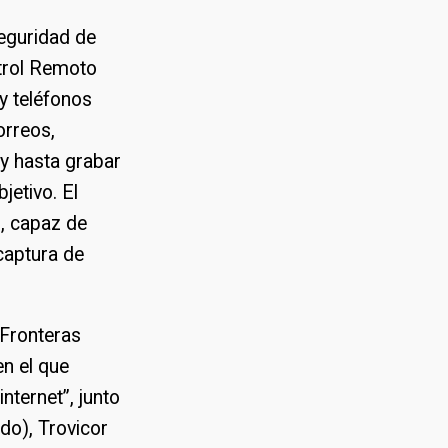
seguridad de
trol Remoto
 teléfonos
orreos,
 y hasta grabar
jetivo. El
i, capaz de
captura de
 Fronteras
en el que
nternet”, junto
do), Trovicor