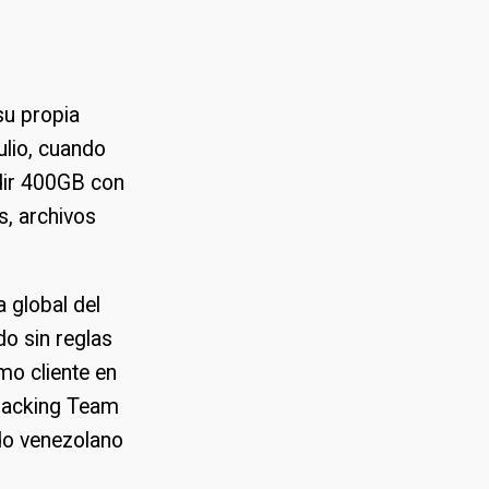
su propia
ulio, cuando
ndir 400GB con
s, archivos
a global del
do sin reglas
mo cliente en
 Hacking Team
ado venezolano