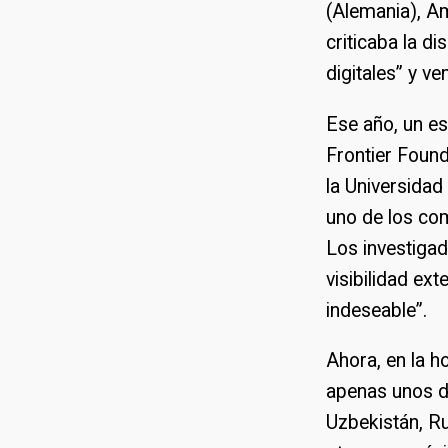
(Alemania), A
criticaba la d
digitales” y v
Ese año, un es
Frontier Found
la Universidad
uno de los co
Los investiga
visibilidad ex
indeseable”.
Ahora, en la h
apenas unos d
Uzbekistán, Ru