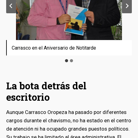
Carrasco en el Aniversario de Notitarde
Carrasco en el Aniversario de Notitarde
La bota detrás del
escritorio
Aunque Carrasco Oropeza ha pasado por diferentes
cargos durante el chavismo, no ha estado en el centro
de atención ni ha ocupado grandes puestos políticos.
Su trabajo se ha limitado al área administrativa. El