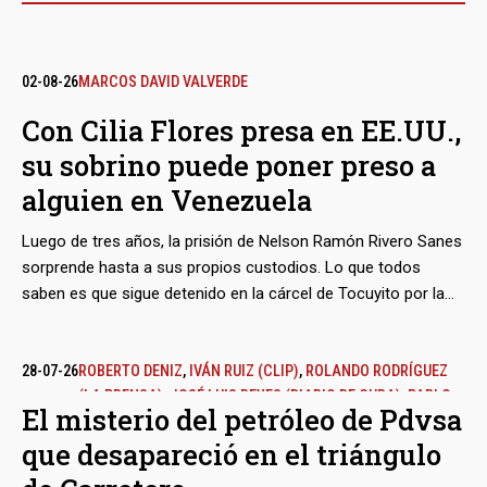
02-08-26
MARCOS DAVID VALVERDE
Con Cilia Flores presa en EE.UU.,
su sobrino puede poner preso a
alguien en Venezuela
Luego de tres años, la prisión de Nelson Ramón Rivero Sanes
sorprende hasta a sus propios custodios. Lo que todos
saben es que sigue detenido en la cárcel de Tocuyito por la
inexplicable saña de Marcos Campos Flores, dos veces
candidato oficialista a alcalde del Municipio San Diego en
Carabobo, sobrino de la otrora ‘Primera Combatiente’ y
28-07-26
ROBERTO DENIZ
,
IVÁN RUIZ (CLIP)
,
ROLANDO RODRÍGUEZ
(LA PRENSA)
,
JOSÉ LUIS REYES (DIARIO DE CUBA)
,
PABLO
hermano de uno de los ‘narcosobrinos’. Unos indicios débiles
El misterio del petróleo de Pdvsa
DÍAZ ESPÍ (DIARIO DE CUBA)
,
ANNARELLA GRIMAL (DIARIO
y hasta caprichosos bastaron para armarle un caso judicial,
que desapareció en el triángulo
DE CUBA)
,
MIRTA FERNÁNDEZ LAFFITTE (DIARIO DE CUBA)
,
cuyos efectos siguen vigentes, a pesar de la caída del
TRANSPARENCIA VENEZUELA EN EL EXILIO
madurismo y los cambios políticos del interinato.