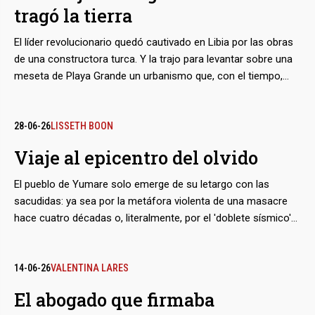
tragó la tierra
sísmico: 16 de sus torres colapsaron, y otras 27 quedaron
listas para la demolición.
El líder revolucionario quedó cautivado en Libia por las obras
de una constructora turca. Y la trajo para levantar sobre una
meseta de Playa Grande un urbanismo que, con el tiempo,
indistintamente llevaría su nombre o el de la empresa Summa.
Tras el reciente doblete sísmico, muchos de sus edificios
cedieron de una manera peculiar: hundidos en el suelo,
28-06-26
LISSETH BOON
rebajados en uno o dos niveles. La violencia de los sismos,
Viaje al epicentro del olvido
sumada a las características de las estructuras y del terreno,
asoman como los factores detrás del fenómeno.
El pueblo de Yumare solo emerge de su letargo con las
sacudidas: ya sea por la metáfora violenta de una masacre
hace cuatro décadas o, literalmente, por el 'doblete sísmico'
del miércoles 24 de junio. Aunque se le identificó como el
origen del terremoto más fuerte de ese Día de San Juan, los
destrozos en este valle de Yaracuy fueron menores, en
14-06-26
VALENTINA LARES
comparación con los registrados en Caracas y el Litoral
El abogado que firmaba
Central. Sus pobladores tuvieron que esperar 12 horas para,