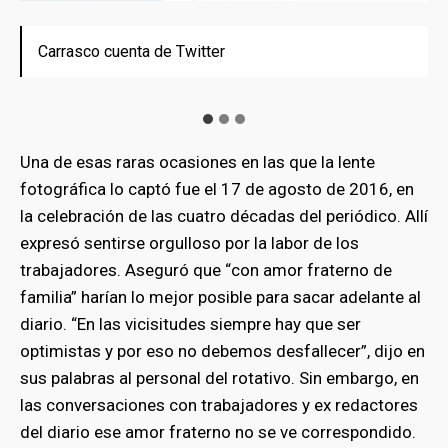
Carrasco cuenta de Twitter
Carrasco mientras formaba parte de la gobernación
Carrasco mientras formaba parte de la gobernación
de Vargas.
de vargas.
Una de esas raras ocasiones en las que la lente
fotográfica lo captó fue el 17 de agosto de 2016, en
la celebración de las cuatro décadas del periódico. Allí
expresó sentirse orgulloso por la labor de los
trabajadores. Aseguró que “con amor fraterno de
familia” harían lo mejor posible para sacar adelante al
diario. “En las vicisitudes siempre hay que ser
optimistas y por eso no debemos desfallecer”, dijo en
sus palabras al personal del rotativo. Sin embargo, en
las conversaciones con trabajadores y ex redactores
del diario ese amor fraterno no se ve correspondido.