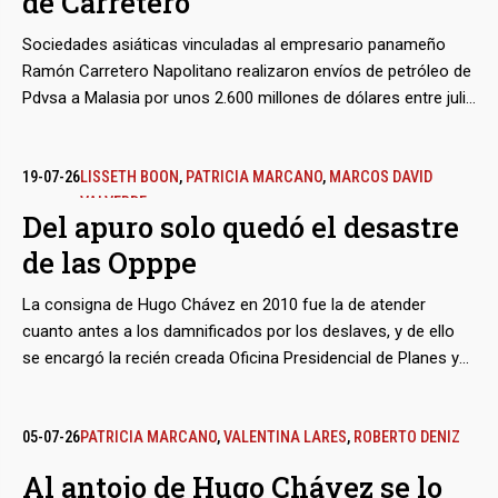
de Carretero
Sociedades asiáticas vinculadas al empresario panameño
Ramón Carretero Napolitano realizaron envíos de petróleo de
Pdvsa a Malasia por unos 2.600 millones de dólares entre julio
y septiembre de 2025. Con el mismo intermediario, la
petrolera estatal despachó otros nueve tanqueros con rumbo
a Cuba, en medio de la crisis energética que durante ese
19-07-26
LISSETH BOON
,
PATRICIA MARCANO
,
MARCOS DAVID
VALVERDE
verano empezó a azotar a la isla. Pero sus destinos reales no
Del apuro solo quedó el desastre
figuran en ningún registro marítimo internacional y terminaron
de las Opppe
siendo inciertos.
La consigna de Hugo Chávez en 2010 fue la de atender
cuanto antes a los damnificados por los deslaves, y de ello
se encargó la recién creada Oficina Presidencial de Planes y
Proyectos Especiales (Opppe). Sembró moles masivas de
estilo soviético en el estado Vargas, hoy La Guaira,
recurriendo a la asignación de contratos a dedo y a una
05-07-26
PATRICIA MARCANO
,
VALENTINA LARES
,
ROBERTO DENIZ
dudosa supervisión técnica para cumplir los plazos
Al antojo de Hugo Chávez se lo
perentorios. El resultado después del reciente doblete