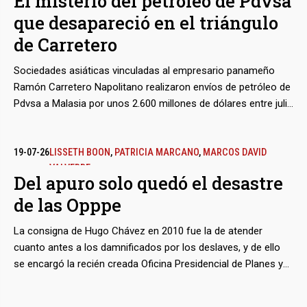
El misterio del petróleo de Pdvsa
DÍAZ ESPÍ (DIARIO DE CUBA)
,
ANNARELLA GRIMAL (DIARIO
y hasta caprichosos bastaron para armarle un caso judicial,
que desapareció en el triángulo
DE CUBA)
,
MIRTA FERNÁNDEZ LAFFITTE (DIARIO DE CUBA)
,
cuyos efectos siguen vigentes, a pesar de la caída del
TRANSPARENCIA VENEZUELA EN EL EXILIO
madurismo y los cambios políticos del interinato.
de Carretero
Sociedades asiáticas vinculadas al empresario panameño
Ramón Carretero Napolitano realizaron envíos de petróleo de
Pdvsa a Malasia por unos 2.600 millones de dólares entre julio
y septiembre de 2025. Con el mismo intermediario, la
petrolera estatal despachó otros nueve tanqueros con rumbo
a Cuba, en medio de la crisis energética que durante ese
19-07-26
LISSETH BOON
,
PATRICIA MARCANO
,
MARCOS DAVID
VALVERDE
verano empezó a azotar a la isla. Pero sus destinos reales no
Del apuro solo quedó el desastre
figuran en ningún registro marítimo internacional y terminaron
de las Opppe
siendo inciertos.
La consigna de Hugo Chávez en 2010 fue la de atender
cuanto antes a los damnificados por los deslaves, y de ello
se encargó la recién creada Oficina Presidencial de Planes y
Proyectos Especiales (Opppe). Sembró moles masivas de
estilo soviético en el estado Vargas, hoy La Guaira,