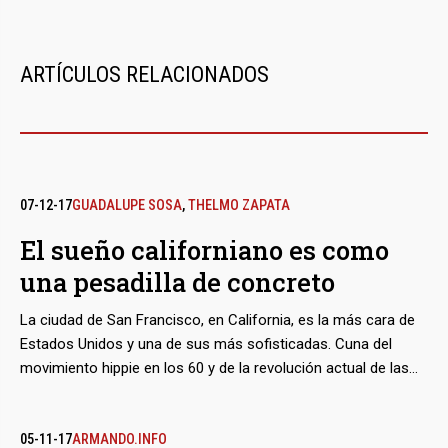
ARTÍCULOS RELACIONADOS
07-12-17
GUADALUPE SOSA
,
THELMO ZAPATA
El sueño californiano es como
una pesadilla de concreto
La ciudad de San Francisco, en California, es la más cara de
Estados Unidos y una de sus más sofisticadas. Cuna del
movimiento hippie en los 60 y de la revolución actual de las
computadores e Internet, ahora puede financiarse un
anacronismo milenario: un cordón de comunidades mayas la
rodea. Más de 70.000 inmigrantes venidos desde Yucatán, a
05-11-17
ARMANDO.INFO