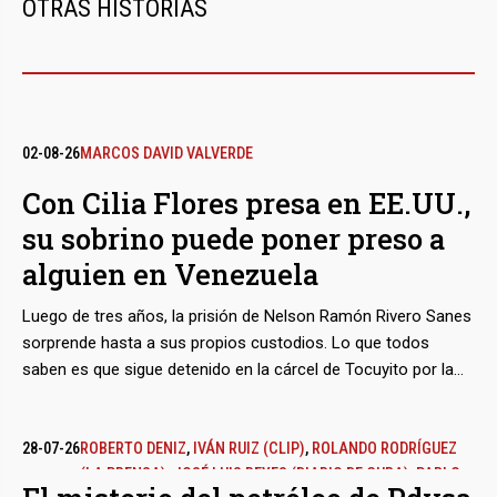
OTRAS HISTORIAS
02-08-26
MARCOS DAVID VALVERDE
Con Cilia Flores presa en EE.UU.,
su sobrino puede poner preso a
alguien en Venezuela
Luego de tres años, la prisión de Nelson Ramón Rivero Sanes
sorprende hasta a sus propios custodios. Lo que todos
saben es que sigue detenido en la cárcel de Tocuyito por la
inexplicable saña de Marcos Campos Flores, dos veces
candidato oficialista a alcalde del Municipio San Diego en
Carabobo, sobrino de la otrora ‘Primera Combatiente’ y
28-07-26
ROBERTO DENIZ
,
IVÁN RUIZ (CLIP)
,
ROLANDO RODRÍGUEZ
(LA PRENSA)
,
JOSÉ LUIS REYES (DIARIO DE CUBA)
,
PABLO
hermano de uno de los ‘narcosobrinos’. Unos indicios débiles