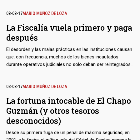
de las mafias. Ahora un nuevo capítulo amenaza con agriar la
lucha binacional contra el narcotráfico: el reclamo que para sí
08-08-17
MARIO MUÑOZ DE LOZA
ha hecho Estados Unidos de las fortunas de los capos
La Fiscalía vuela primero y paga
después
El desorden y las malas prácticas en las instituciones causan
que, con frecuencia, muchos de los bienes incautados
durante operativos judiciales no solo deban ser reintegrados
a sus dueños sino, para colmo, que a estos los tenga que
indemnizar el fisco. El caso emblemático de una avioneta que
la Procuraduría General de la República tomó para su uso,
03-08-17
MARIO MUÑOZ DE LOZA
luego fue rematada como chatarra, pero al final ocasionó
La fortuna intocable de El Chapo
millonarias costas al Estado, demuestra que las
Guzmán (y otros tesoros
confiscaciones, aún si escasas, a veces hasta llegan a ser un
pésimo negocio para los contribuyentes
desconocidos)
Desde su primera fuga de un penal de máxima seguridad, en
2001, a la fecha, al mítico jefe del Cártel de Sinaloa apenas le