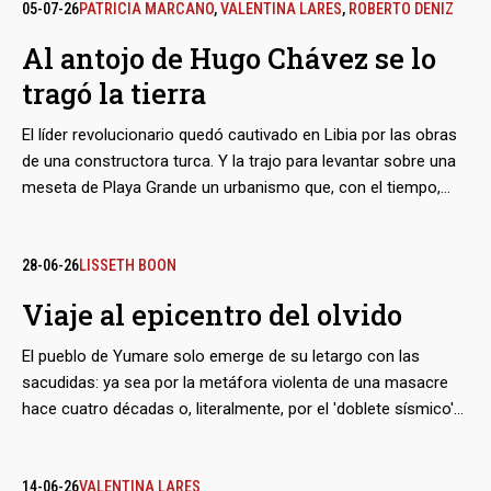
recurriendo a la asignación de contratos a dedo y a una
05-07-26
PATRICIA MARCANO
,
VALENTINA LARES
,
ROBERTO DENIZ
dudosa supervisión técnica para cumplir los plazos
Al antojo de Hugo Chávez se lo
perentorios. El resultado después del reciente doblete
tragó la tierra
sísmico: 16 de sus torres colapsaron, y otras 27 quedaron
listas para la demolición.
El líder revolucionario quedó cautivado en Libia por las obras
de una constructora turca. Y la trajo para levantar sobre una
meseta de Playa Grande un urbanismo que, con el tiempo,
indistintamente llevaría su nombre o el de la empresa Summa.
Tras el reciente doblete sísmico, muchos de sus edificios
cedieron de una manera peculiar: hundidos en el suelo,
28-06-26
LISSETH BOON
rebajados en uno o dos niveles. La violencia de los sismos,
Viaje al epicentro del olvido
sumada a las características de las estructuras y del terreno,
asoman como los factores detrás del fenómeno.
El pueblo de Yumare solo emerge de su letargo con las
sacudidas: ya sea por la metáfora violenta de una masacre
hace cuatro décadas o, literalmente, por el 'doblete sísmico'
del miércoles 24 de junio. Aunque se le identificó como el
origen del terremoto más fuerte de ese Día de San Juan, los
destrozos en este valle de Yaracuy fueron menores, en
14-06-26
VALENTINA LARES