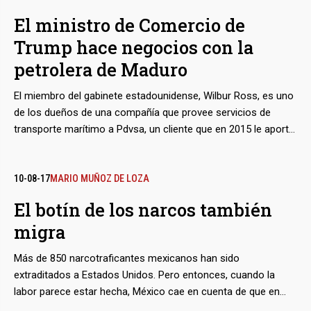
5.000 kilómetros, pululan en suburbios como San Rafael o en
El ministro de Comercio de
el distrito de Mission. Atraídos por lo que suena como una
Trump hace negocios con la
nueva fiebre del oro, la mayoría llegan sin saber ni una palabra
de inglés y apenas unas pocas de castellano, para trabajar de
petrolera de Maduro
lavatrastes y pinches en restaurantes. Pero el viaje no es solo
a través de la distancia sino de la cultura, y del choque entre
El miembro del gabinete estadounidense, Wilbur Ross, es uno
las costumbres ancestrales y las exigencias de la sociedad
de los dueños de una compañía que provee servicios de
postindustrial surgen males como el alcoholismo y la
transporte marítimo a Pdvsa, un cliente que en 2015 le aportó
drogadicción.
más de 11 por ciento de las ganancias a su naviera. Aunque
para ocupar su cargo el funcionario debió deshacerse de sus
propiedades mercantiles, conservó una participación en esa
10-08-17
MARIO MUÑOZ DE LOZA
línea de negocios a través de una compleja estructura
El botín de los narcos también
offshore en las Islas Caimán. Así no sólo comerció con la
migra
Venezuela chavista, sino también con un asociado del
presidente ruso, Vladimir Putin. Sobre ambos países pesan
Más de 850 narcotraficantes mexicanos han sido
sanciones económicas de Washington.
extraditados a Estados Unidos. Pero entonces, cuando la
labor parece estar hecha, México cae en cuenta de que en
pocos casos investigó lo suficiente para incautar las finanzas