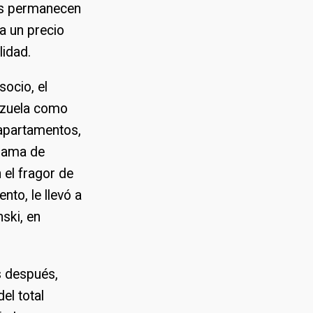
aís permanecen
a un precio
lidad.
socio, el
ezuela como
 apartamentos,
grama de
 el fragor de
nto, le llevó a
ski, en
s después,
el total