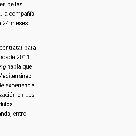
es de las
a, la compañía
en 24 meses.
 contratar para
fundada 2011
ing
había que
 Mediterráneo
de experiencia
ización en Los
dulos
nda, entre