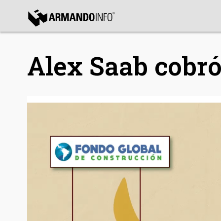
bmenu
Alex Saab cobró
bmenu
bmenu