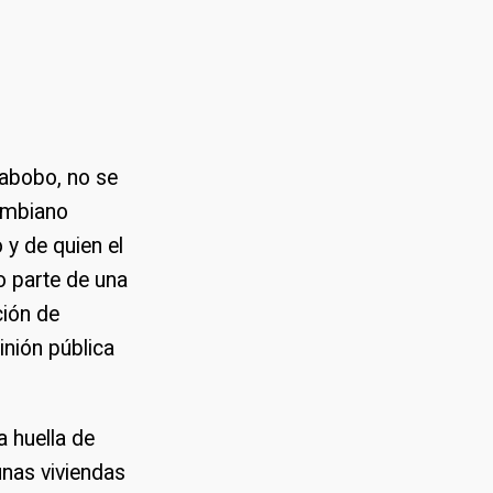
rabobo, no se
ombiano
y de quien el
 parte de una
ción de
inión pública
a huella de
unas viviendas