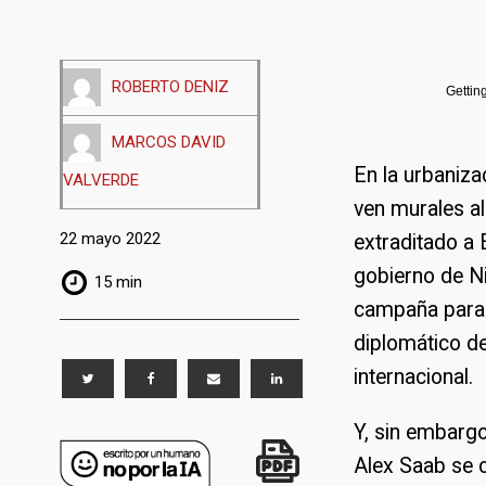
ROBERTO DENIZ
Gettin
MARCOS DAVID
En la urbaniza
VALVERDE
ven murales a
22 mayo 2022
extraditado a
gobierno de N
15 min
campaña para 
diplomático de
internacional.
Y, sin embargo
Alex Saab se 