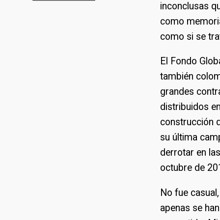
inconclusas qu
como memoria 
como si se tra
El Fondo Globa
también colom
grandes contra
distribuidos e
construcción d
su última camp
derrotar en la
octubre de 20
No fue casual,
apenas se han