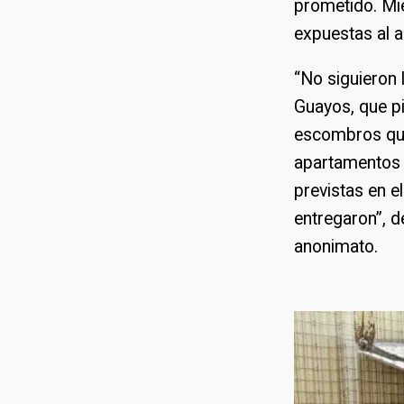
prometido. Mie
expuestas al a
“No siguieron 
Guayos, que pi
escombros que 
apartamentos 
previstas en e
entregaron”, d
anonimato.