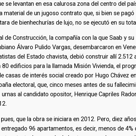
e se levantan en esa calurosa zona del centro del p
material de un jugoso contrato que, si bien se pagó 
tara de bienhechurías de lujo, no se ejecutó en su tota
l de Construcción, la compañía con la que Saab y su 
biano Álvaro Pulido Vargas, desembarcaron en Ven
tistas del Estado chavista, debió construir allí 2.512
n 80 edificios para la llamada Misión Vivienda, el pro
e casas de interés social creado por Hugo Chávez en
aña electoral, que, cinco meses antes de su fallecimie
s urnas al candidato opositor, Henrique Capriles Radon
12.
 pues, que la obra se iniciara en 2012. Pero, diez año
 entregado 96 apartamentos, es decir, menos de 4% d