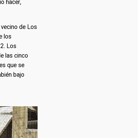
io hacer,
n vecino de Los
e los
22. Los
e las cinco
res que se
mbién bajo