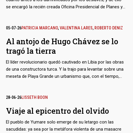
se encargó la recién creada Oficina Presidencial de Planes y
Proyectos Especiales (Opppe). Sembró moles masivas de
estilo soviético en el estado Vargas, hoy La Guaira,
recurriendo a la asignación de contratos a dedo y a una
05-07-26
PATRICIA MARCANO
,
VALENTINA LARES
,
ROBERTO DENIZ
dudosa supervisión técnica para cumplir los plazos
Al antojo de Hugo Chávez se lo
perentorios. El resultado después del reciente doblete
tragó la tierra
sísmico: 16 de sus torres colapsaron, y otras 27 quedaron
listas para la demolición.
El líder revolucionario quedó cautivado en Libia por las obras
de una constructora turca. Y la trajo para levantar sobre una
meseta de Playa Grande un urbanismo que, con el tiempo,
indistintamente llevaría su nombre o el de la empresa Summa.
Tras el reciente doblete sísmico, muchos de sus edificios
cedieron de una manera peculiar: hundidos en el suelo,
28-06-26
LISSETH BOON
rebajados en uno o dos niveles. La violencia de los sismos,
Viaje al epicentro del olvido
sumada a las características de las estructuras y del terreno,
asoman como los factores detrás del fenómeno.
El pueblo de Yumare solo emerge de su letargo con las
sacudidas: ya sea por la metáfora violenta de una masacre