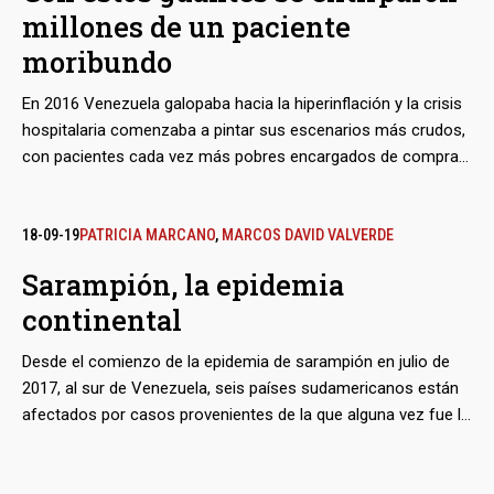
millones de un paciente
un emporio de contratistas del Estado en Táchira.
moribundo
En 2016 Venezuela galopaba hacia la hiperinflación y la crisis
hospitalaria comenzaba a pintar sus escenarios más crudos,
con pacientes cada vez más pobres encargados de comprar
hasta la gasa para ser atendidos. Aún así algunos doctores
trastocaron en improvisados empresarios que lograron
venderle al estado -a través de la Corporación Venezolana de
18-09-19
PATRICIA MARCANO
,
MARCOS DAVID VALVERDE
Comercio Exterior- varios lotes de guantes y material médico
Sarampión, la epidemia
quirúrgico 20 veces por encima del precio del mercado. En
continental
todos los casos, los productos tuvieron que cruzar al menos
tres fronteras: salieron del país donde fueron fabricados para
Desde el comienzo de la epidemia de sarampión en julio de
llegar al del intermediario, que luego los envió a El Salvador
2017, al sur de Venezuela, seis países sudamericanos están
antes de su final arribo a Venezuela. La carga estaba valorada
afectados por casos provenientes de la que alguna vez fue la
en 500 mil dólares pero la revolución bolivariana decidió pagar
nación más rica y moderna de la región. Dos años después
11 millones de dólares.
del brote, no se ha podido controlar la enfermedad.