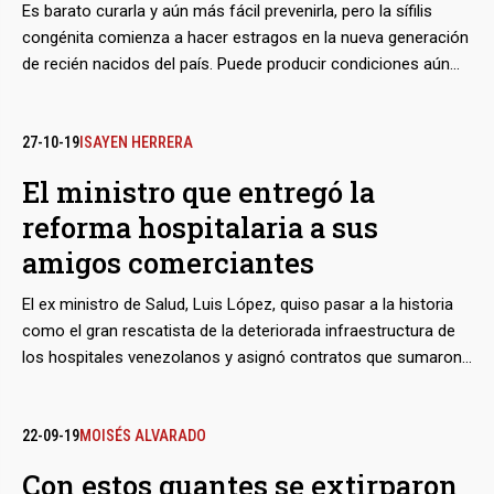
Es barato curarla y aún más fácil prevenirla, pero la sífilis
congénita comienza a hacer estragos en la nueva generación
de recién nacidos del país. Puede producir condiciones aún
más severas que el VIH, pero en 2019 el Estado venezolano
importó 0,4% de la penicilina que compraba hace diez años,
uno de los antibióticos más baratos y comunes en el
27-10-19
ISAYEN HERRERA
mercado y principal tratamiento de esta infección, por lo que
El ministro que entregó la
los médicos se preguntan cómo podrán curar en la
reforma hospitalaria a sus
Venezuela de hoy a una enfermedad que parece un mal
chiste del siglo pasado.
amigos comerciantes
El ex ministro de Salud, Luis López, quiso pasar a la historia
como el gran rescatista de la deteriorada infraestructura de
los hospitales venezolanos y asignó contratos que sumaron
hasta 500 millones de dólares. El problema: 63 de los
contratos se los otorgó a una familia de San Cristóbal, en los
Andes venezolanos, con la que trabajaba desde antes.
22-09-19
MOISÉS ALVARADO
Además, las obras fueron ejecutadas con pobres estándares.
Con estos guantes se extirparon
Pero ese favoritismo fue el capital semilla para la creación de