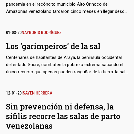
pandemia en el recóndito municipio Alto Orinoco del
Amazonas venezolano tardaron cinco meses en llegar desde
que se declaró la emergencia. En agosto, un equipo del
Programa Nacional de Eliminación de la Oncocercosis viajó al
corazón de la selva amazónica y constató que el virus está
01-03-20
NAYROBIS RODRÍGUEZ
muy presente en la población yanomami del sector La
Los ‘garimpeiros’ de la sal
Esmeralda, una comunidad indígena que se caracteriza por su
movilidad entre Brasil y Venezuela y que padece, de este lado,
Centenares de habitantes de Araya, la península occidental
una indefensión total en materia de salud.
del estado Sucre, combaten la pobreza extrema sacando el
único recurso que apenas pueden rasguñar de la tierra: la sal.
El contrabando del mineral, que hace un par de años se hacía
con algún recato, hoy se practica a plena luz y bajo la
complicidad de las autoridades de la zona, que lo permiten a
12-01-20
ISAYEN HERRERA
cambio de dinero y a sabiendas de que la empresa estatal
Sin prevención ni defensa, la
encargada de esa explotación, administrada por el Gobierno
sífilis recorre las salas de parto
regional, está destartalada e inoperante.
venezolanas