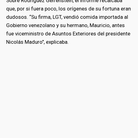
Sobre Rodríguez Gelfenstein, el informe recalcaba
que, por si fuera poco, los orígenes de su fortuna eran
bmenu
dudosos. “Su firma, LGT, vendió comida importada al
Gobierno venezolano y su hermano, Mauricio, antes
fue viceministro de Asuntos Exteriores del presidente
Nicolás Maduro", explicaba.