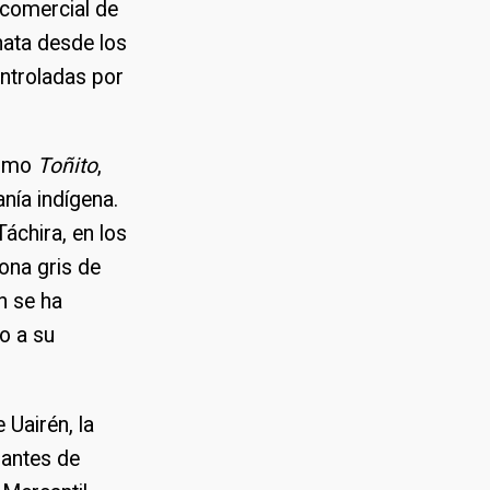
n comercial de
nata desde los
ontroladas por
como
Toñito
,
nía indígena.
áchira, en los
ona gris de
n se ha
do a su
 Uairén, la
 antes de