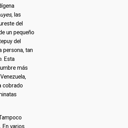
dígena
puyes
, las
ureste del
 de un pequeño
tepuy del
a persona, tan
o
. Esta
 cumbre más
e Venezuela,
ha cobrado
minatas
. Tampoco
 En varios