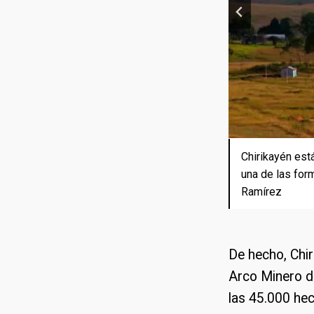
Chirikayén está
Parte del muni
En varios punt
Además de tepu
Ilu, Tramen y K
una de las for
los linderos d
María de los 
poca altura. C
tepuyes de la 
Ramírez
indígenas como
De hecho, Chi
Arco Minero d
las 45.000 hec