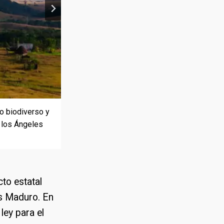
io biodiverso y
a. Dentro de
mbra. Crédito:
a cascada de
e oriental de
e los Ángeles
munidades
 Ramírez
to estatal
ás Maduro. En
ley para el