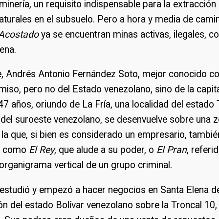
a minería, un requisito indispensable para la extracció
aturales en el subsuelo. Pero a hora y media de cami
 Acostado
ya se encuentran minas activas, ilegales, c
gena.
e, Andrés Antonio Fernández Soto, mejor conocido 
iso, pero no del Estado venezolano, sino de la capita
7 años, oriundo de La Fría, una localidad del estado T
 del suroeste venezolano, se desenvuelve sobre una z
 la que, si bien es considerado un empresario, tambié
s como
El Rey
, que alude a su poder, o
El Pran
, referi
 organigrama vertical de un grupo criminal.
 estudió y empezó a hacer negocios en Santa Elena de
ón del estado Bolívar venezolano sobre la Troncal 10,