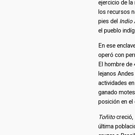
ejercicio de l
los recursos n
pies del
Indio
el pueblo indí
En ese enclav
operó con perm
El hombre de 4
lejanos Andes
actividades en
ganado mote
posición en el
Toñito
creció,
última poblaci