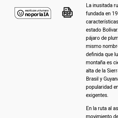
La inusitada r
fundada en 197
característica
estado Bolíva
pájaro de plum
mismo nombre,
definida que l
montaña es ci
alta de la Sie
Brasil y Guyan
popularidad en
exigentes.
En la ruta al
movimiento de