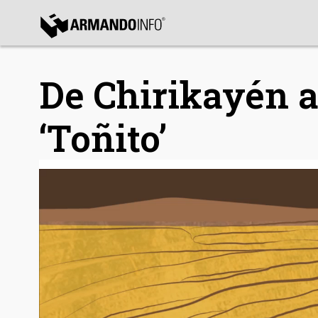
bmenu
De Chirikayén a
bmenu
bmenu
‘Toñito’