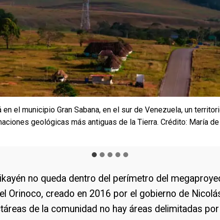
 en el municipio Gran Sabana, en el sur de Venezuela, un territor
cipio Gran Sabana está bajo la figura del Parque Nacional Canaim
os de la Gran Sabana, la vista de tepuyes como el Roraima deslu
yes, en la Gran Sabana hay saltos de agua como el Yuruaní, un
arauri, tres de las impresionantes montañas de cima plana del ej
maciones geológicas más antiguas de la Tierra. Crédito: María d
el área protegida y fuera, hay focos mineros controlados por co
Ángeles Ramírez
rédito: María de los Ángeles Ramírez
Gran Sabana. Crédito: María de los Ángeles Ramírez
 ocurre en el caso de Chirikayén. Crédito: María de los Ángeles
rikayén no queda dentro del perímetro del megaproyec
el Orinoco, creado en 2016 por el gobierno de Nicol
táreas de la comunidad no hay áreas delimitadas por 