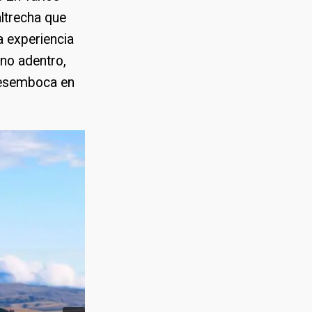
altrecha que
a experiencia
no adentro,
 desemboca en