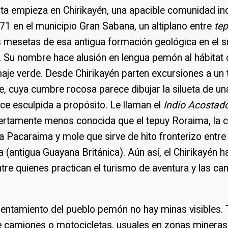
uta empieza en Chirikayén, una apacible comunidad in
1 en el municipio Gran Sabana, un altiplano entre
te
s mesetas de esa antigua formación geológica en el s
r. Su nombre hace alusión en lengua pemón al hábitat
aje verde. Desde Chirikayén parten excursiones a un 
 cuya cumbre rocosa parece dibujar la silueta de un
uce esculpida a propósito. Le llaman el
Indio Acostad
ertamente menos conocida que el tepuy Roraima, la
rra Pacaraima y mole que sirve de hito fronterizo entr
a (antigua Guayana Británica). Aún así, el Chirikayén 
tre quienes practican el turismo de aventura y las ca
 asentamiento del pueblo pemón no hay minas visibles
 camiones o motocicletas, usuales en zonas mineras.