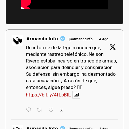
Armando.Info
@armandoinfo
·
4 Ago
bmenu
Un informe de la Dgcim indica que,
mediante rastreo telefónico, Nelson
Rivero estaba incurso en tráfico de armas,
bmenu
asociación para delinquir y conspiración.
Su defensa, sin embargo, ha desmontado
esta acusación. ¿A razón de qué,
bmenu
entonces, sigue preso? 👇🏻
https://bit.ly/4fLpBIL
X
Armando.Info