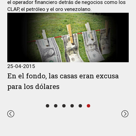
el operador financiero detrás de negocios como los
CLAP, el petróleo y el oro venezolano.
8-02-2018
25-0
a mala leche de los CLAP
En 
par