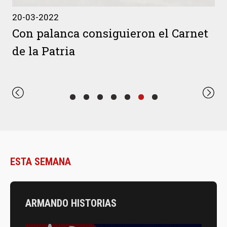
22-11
-03-2022
El so
n palanca consiguieron el Carnet
El h
 la Patria
ESTA SEMANA
ARMANDO HISTORIAS