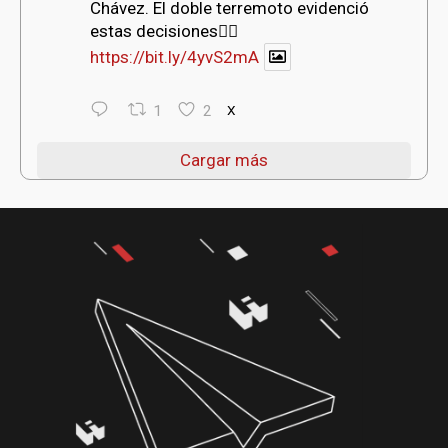
Chávez. El doble terremoto evidenció
estas decisiones👇🏻
https://bit.ly/4yvS2mA
1
2
X
Cargar más