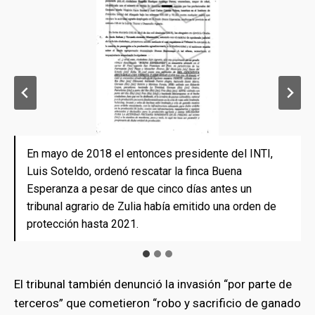
En mayo de 2018 el entonces presidente del INTI,
El tribunal agrario afirmó que el predio Buena
También denunció la invasión “por parte de terceros”
Luis Soteldo, ordenó rescatar la finca Buena
Esperanza se encontraba “alineada a los parámetros
que cometieron “robo y sacrificio de ganado vacuno y
Esperanza a pesar de que cinco días antes un
exigibles por el Estado” con una producción anual de
hurto de diferentes bienes muebles de la propiedad”.
tribunal agrario de Zulia había emitido una orden de
3.113,75 kilos de carne “para el consumo de los
protección hasta 2021.
venezolanos”.
El tribunal también denunció la invasión “por parte de
terceros” que cometieron “robo y sacrificio de ganado