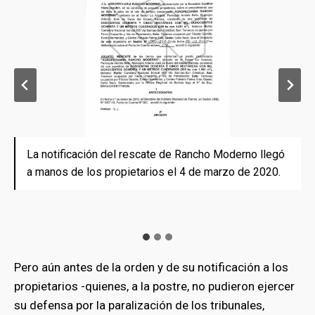
La notificación del rescate de Rancho Moderno llegó
El Instituto de Tierras comunicó a los dueños que
Los propietarios de Rancho Moderno no pudieron
a manos de los propietarios el 4 de marzo de 2020.
tenían 60 días para defenderse en un tribunal,
ejercer su defensa por la paralización de los
contados a partir de la notificación.
tribunales, que estuvieron cerrados durante siete
meses debido a la cuarentena de la Covid-19.
Pero aún antes de la orden y de su notificación a los
propietarios -quienes, a la postre, no pudieron ejercer
su defensa por la paralización de los tribunales,