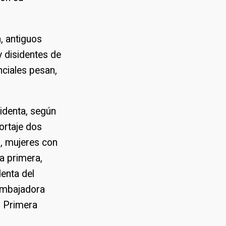
, antiguos
 y disidentes de
nciales pesan,
identa, según
ortaje dos
z, mujeres con
La primera,
denta del
 embajadora
s, Primera