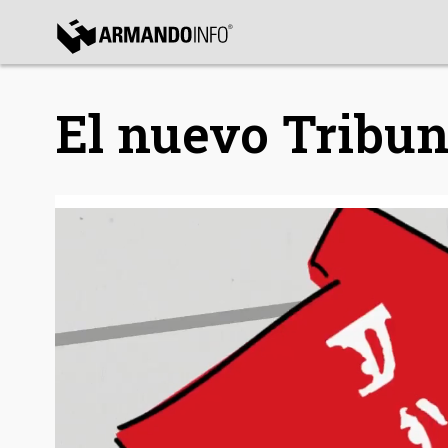
bmenu
El nuevo Tribu
bmenu
bmenu