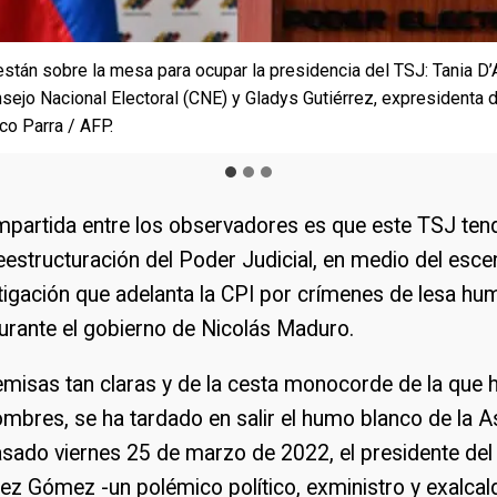
tán sobre la mesa para ocupar la presidencia del TSJ: Tania D’A
tán sobre la mesa para ocupar la presidencia del TSJ: Tania D’A
z, actual presidente de la Asamblea Nacional de mayoría oficiali
nsejo Nacional Electoral (CNE) y Gladys Gutiérrez, expresidenta 
nsejo Nacional Electoral (CNE) y Gladys Gutiérrez, expresidenta 
os futuros magistrados. Crédito: Federico Parra / AFP.
co Parra / AFP.
co Parra / AFP.
mpartida entre los observadores es que este TSJ ten
eestructuración del Poder Judicial, en medio del esce
stigación que adelanta la CPI por crímenes de lesa h
urante el gobierno de Nicolás Maduro.
emisas tan claras y de la cesta monocorde de la que 
ombres, se ha tardado en salir el humo blanco de la 
asado viernes 25 de marzo de 2022, el presidente del
z Gómez -un polémico político, exministro y exalcald