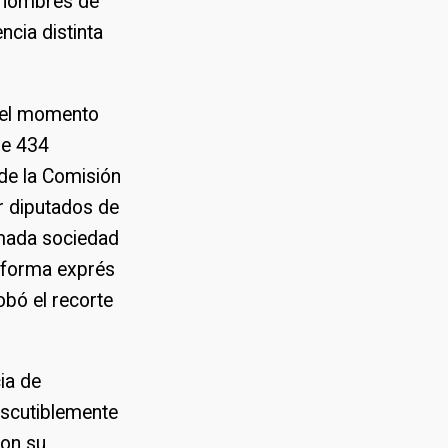
e nombres de
ncia distinta
e el momento
de 434
de la Comisión
or diputados de
lamada sociedad
reforma exprés
obó el recorte
ia de
discutiblemente
con su