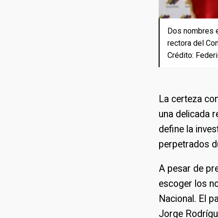
Dos nombres es
Dos nombres es
Jorge Rodrígue
rectora del Co
rectora del Co
el anuncio de l
Crédito: Federi
Crédito: Federi
La certeza co
una delicada r
define la inve
perpetrados d
A pesar de pr
escoger los n
Nacional. El p
Jorge Rodrígue