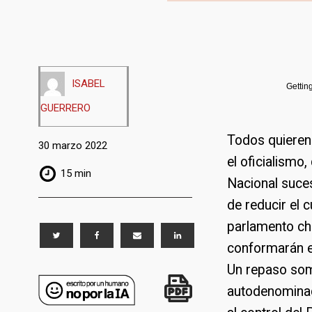
ISABEL
Gettin
GUERRERO
Todos quieren 
30 marzo 2022
el oficialismo
15 min
Nacional suce
de reducir el 
parlamento cha
conformarán e
Un repaso som
autodenominad