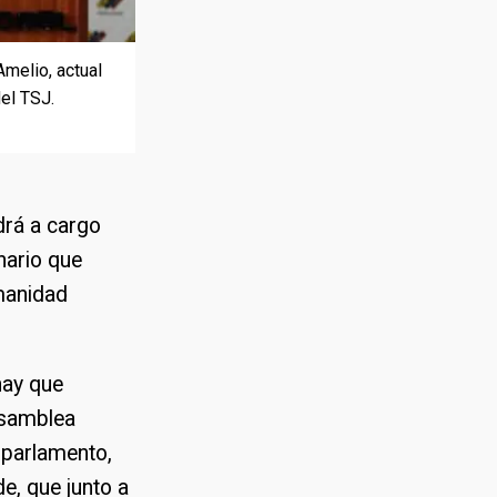
melio, actual
melio, actual
sta, prorrogó
del TSJ.
del TSJ.
drá a cargo
nario que
umanidad
hay que
Asamblea
 parlamento,
e, que junto a