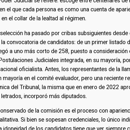
 Poder Judicial se refiere: escoge entre centenares d
 en el que cada persona es como una cuenta de aparie
en el collar de la lealtad al régimen.
 selección ha pasado por cribas subsiguientes desd
 la convocatoria de candidatos: de un primer listado 
legó a uno más corto de 258, puesto a consideración 
Postulaciones Judiciales integrada, en su mayoría, p
cional oficialista. Antes, los representantes de la l
ían mayoría en el comité evaluador, pero una reciente 
nica del Tribunal, la misma que en enero de 2022 apr
 letrados, incorporó más diputados.
conservado de la comisión es el proceso con aparienc
litativa. Si bien se sopesan credenciales, lo único in
la idoneidad de los candidatos tiene que ver siempre 