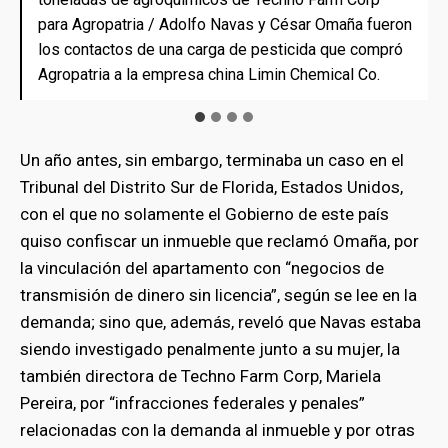
para Agropatria / Adolfo Navas y César Omaña fueron
para Agropatria / Adolfo Navas y César Omaña fueron
para Agropatria / Adolfo Navas y César Omaña fueron
para Agropatria / Adolfo Navas y César Omaña fueron
los contactos de una carga de pesticida que compró
los contactos de una carga de pesticida que compró
los contactos de una carga de pesticida que compró
los contactos de una carga de pesticida que compró
Agropatria a la empresa china Limin Chemical Co.
Agropatria a la empresa china Limin Chemical Co.
Agropatria a la empresa china Limin Chemical Co.
Agropatria a la empresa china Limin Chemical Co.
Un año antes, sin embargo, terminaba un caso en el
Tribunal del Distrito Sur de Florida, Estados Unidos,
con el que no solamente el Gobierno de este país
quiso confiscar un inmueble que reclamó Omaña, por
la vinculación del apartamento con “negocios de
transmisión de dinero sin licencia”, según se lee en la
demanda; sino que, además, reveló que Navas estaba
siendo investigado penalmente junto a su mujer, la
también directora de Techno Farm Corp, Mariela
Pereira, por “infracciones federales y penales”
relacionadas con la demanda al inmueble y por otras