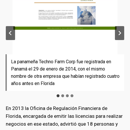
La panameña Techno Farm Corp fue registrada en
La panameña Techno Farm Corp fue registrada en
Aunque César Omaña no es director de la Techno
Aunque César Omaña no es director de la Techno
Panamá el 29 de enero de 2014, con el mismo
Panamá el 29 de enero de 2014, con el mismo
Farm Corp panameña, fue quien conformó la versión
Farm Corp panameña, fue quien conformó la versión
nombre de otra empresa que habían registrado cuatro
nombre de otra empresa que habían registrado cuatro
estadounidense que luego entró en una lista negra en
estadounidense que luego entró en una lista negra en
años antes en Florida
años antes en Florida
este país
este país. Fuente: Investigative Dashboard
bmenu
En 2013 la Oficina de Regulación Financiera de
Florida, encargada de emitir las licencias para realizar
bmenu
negocios en ese estado, advirtió que 18 personas y