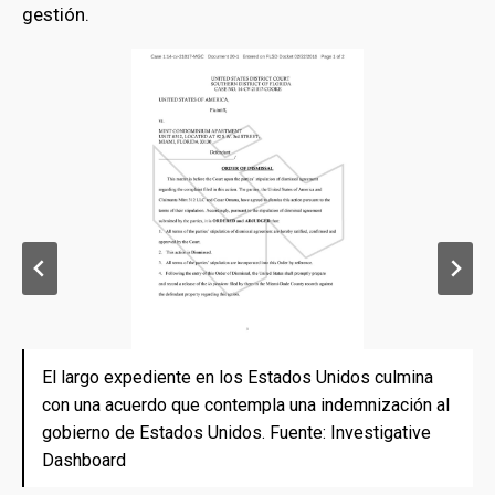
gestión.
El largo expediente en los Estados Unidos culmina
El largo expediente en los Estados Unidos culmina
Durante la investigación penal en los Estados Unidos,
con una acuerdo que contempla una indemnización al
con una acuerdo que contempla una indemnización al
Omaña se convirtió en presidente del polémico
gobierno de Estados Unidos. Fuente: Investigative
gobierno de Estados Unidos. Fuente: Investigative
inmueble en la tercera calle de Miami. Fuente:
Dashboard
Dashboard
Investigative Dashboard