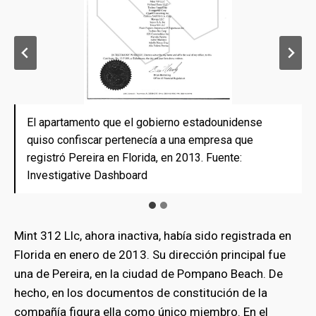
El apartamento que el gobierno estadounidense
El apartamento que el gobierno estadounidense
quiso confiscar pertenecía a una empresa que
quiso confiscar pertenecía a una empresa que
registró Pereira en Florida, en 2013. Fuente:
registró Pereira en Florida, en 2013.
Investigative Dashboard
Mint 312 Llc, ahora inactiva, había sido registrada en
Florida en enero de 2013. Su dirección principal fue
una de Pereira, en la ciudad de Pompano Beach. De
hecho, en los documentos de constitución de la
compañía figura ella como único miembro. En el