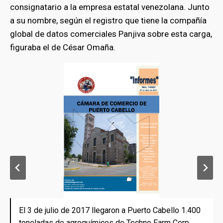
consignatario a la empresa estatal venezolana. Junto
a su nombre, según el registro que tiene la compañía
global de datos comerciales Panjiva sobre esta carga,
figuraba el de César Omaña.
El 3 de julio de 2017 llegaron a Puerto Cabello 1.400
El 3 de julio de 2017 llegaron a Puerto Cabello 1.400
El 3 de julio de 2017 llegaron a Puerto Cabello 1.400
El 3 de julio de 2017 llegaron a Puerto Cabello 1.400
toneladas de agroquímicos de Techno Farm Corp
toneladas de agroquímicos de Techno Farm Corp
toneladas de agroquímicos de Techno Farm Corp
toneladas de agroquímicos de Techno Farm Corp