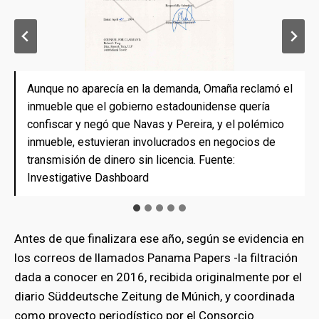
Aunque no aparecía en la demanda, Omaña reclamó el
Aunque no aparecía en la demanda, Omaña reclamó el
Aunque no aparecía en la demanda, Omaña reclamó el
Aunque no aparecía en la demanda, Omaña reclamó el
Aunque no aparecía en la demanda, Omaña reclamó el
inmueble que el gobierno estadounidense quería
inmueble que el gobierno estadounidense quería
inmueble que el gobierno estadounidense quería
inmueble que el gobierno estadounidense quería
inmueble que el gobierno estadounidense quería
confiscar y negó que Navas y Pereira, y el polémico
confiscar y negó que Navas y Pereira, y el polémico
confiscar y negó que Navas y Pereira, y el polémico
confiscar y negó que Navas y Pereira, y el polémico
confiscar y negó que Navas y Pereira, y el polémico
inmueble, estuvieran involucrados en negocios de
inmueble, estuvieran involucrados en negocios de
inmueble, estuvieran involucrados en negocios de
inmueble, estuvieran involucrados en negocios de
inmueble, estuvieran involucrados en negocios de
transmisión de dinero sin licencia. Fuente:
transmisión de dinero sin licencia. Fuente:
transmisión de dinero sin licencia. Fuente:
transmisión de dinero sin licencia. Fuente:
transmisión de dinero sin licencia. Fuente:
Investigative Dashboard
Investigative Dashboard
Investigative Dashboard
Investigative Dashboard
Investigative Dashboard
Antes de que finalizara ese año, según se evidencia en
los correos de llamados Panama Papers -la filtración
dada a conocer en 2016, recibida originalmente por el
diario Süddeutsche Zeitung de Múnich, y coordinada
como proyecto periodístico por el Consorcio