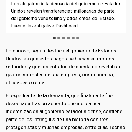
Los alegatos de la demanda del gobierno de Estados
Los alegatos de la demanda del gobierno de Estados
Los alegatos de la demanda del gobierno de Estados
Los alegatos de la demanda del gobierno de Estados
Los alegatos de la demanda del gobierno de Estados
Los alegatos de la demanda del gobierno de Estados
Unidos revelan transferencias millonarias de parte
Unidos revelan transferencias millonarias de parte
Unidos revelan transferencias millonarias de parte
Unidos revelan transferencias millonarias de parte
Unidos revelan transferencias millonarias de parte
Unidos revelan transferencias millonarias de parte
del gobierno venezolano y otros entes del Estado.
del gobierno venezolano y otros entes del Estado.
del gobierno venezolano y otros entes del Estado.
del gobierno venezolano y otros entes del Estado.
del gobierno venezolano y otros entes del Estado.
del gobierno venezolano y otros entes del Estado.
Fuente: Investigative Dashboard
Fuente: Investigative Dashboard
Fuente: Investigative Dashboard
Fuente: Investigative Dashboard
Fuente: Investigative Dashboard
Fuente: Investigative Dashboard
Lo curioso, según destaca el gobierno de Estados
Unidos, es que estos pagos se hacían en montos
redondos y que los estados de cuenta no revelaban
gastos normales de una empresa, como nómina,
utilidades o renta.
El expediente de la demanda, que finalmente fue
desechada tras un acuerdo que incluía una
indemnización al gobierno estadounidense, contiene
parte de los intríngulis de una historia con tres
protagonistas y muchas empresas, entre ellas Techno