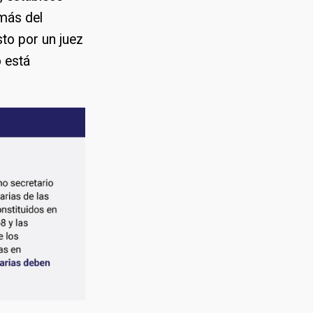
más del
sto por un juez
o está