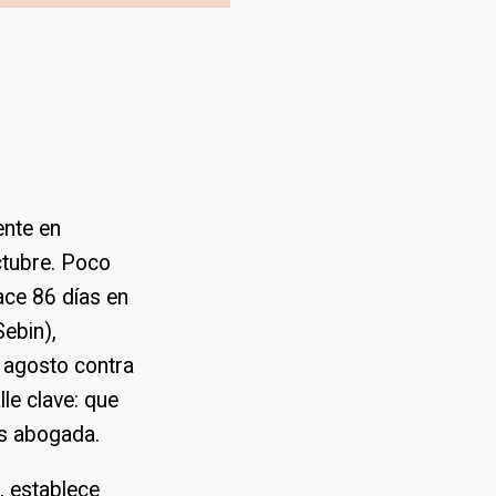
nte en
ctubre. Poco
ce 86 días en
Sebin),
 agosto contra
le clave: que
es abogada.
, establece