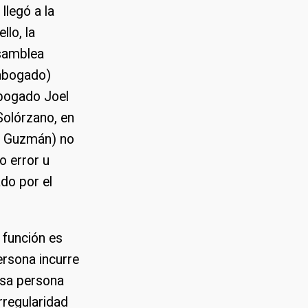
llegó a la
llo, la
Asamblea
eabogado)
abogado Joel
Solórzano, en
as Guzmán) no
o error u
do por el
 función es
ersona incurre
 esa persona
rregularidad