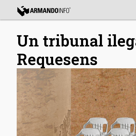
bmenu
Un tribunal ileg
bmenu
bmenu
Requesens