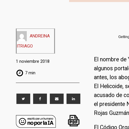
ANDREINA
Gettin
ITRIAGO
El nombre de 
1 noviembre 2018
algunos portal
7 min
antes, los ab
El Helicoide, s
acusado de co
el presidente 
Rojas Guzmán, 
El Código Orgá