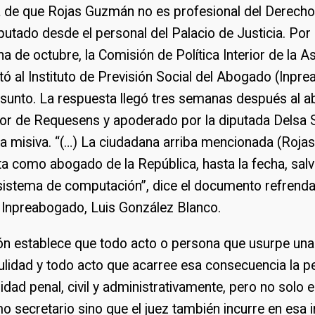
 de que Rojas Guzmán no es profesional del Derecho 
putado desde el personal del Palacio de Justicia. Por e
a de octubre, la Comisión
de Política Interior de la 
itó al Instituto de Previsión Social del Abogado (Inpr
 asunto. La respuesta llegó tres semanas después al 
sor de Requesens y apoderado por la diputada Delsa 
na misiva. “(…) La ciudadana arriba mencionada (Roj
ta como abogado de la República, hasta la fecha, salv
 sistema de computación”, dice el documento refrenda
l Inpreabogado, Luis González Blanco.
ón establece que todo acto o persona que usurpe una
ulidad y todo acto que acarree esa consecuencia la p
idad penal, civil y administrativamente, pero no solo
 secretario sino que el juez también incurre en esa i