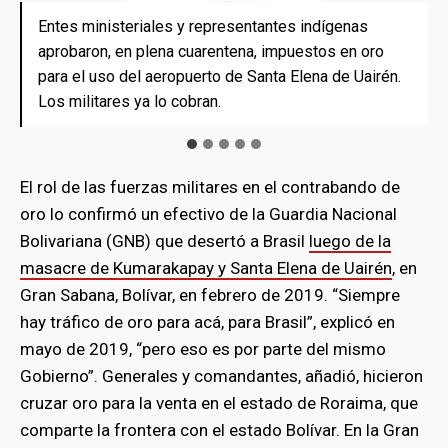
Entes ministeriales y representantes indígenas
Entes ministeriales y representantes indígenas
Entes ministeriales y representantes indígenas
Entes ministeriales y representantes indígenas
Entes ministeriales y representantes indígenas
aprobaron, en plena cuarentena, impuestos en oro
aprobaron, en plena cuarentena, impuestos en oro
aprobaron, en plena cuarentena, impuestos en oro
aprobaron, en plena cuarentena, impuestos en oro
aprobaron, en plena cuarentena, impuestos en oro
para el uso del aeropuerto de Santa Elena de Uairén.
para el uso del aeropuerto de Santa Elena de Uairén.
para el uso del aeropuerto de Santa Elena de Uairén.
para el uso del aeropuerto de Santa Elena de Uairén.
para el uso del aeropuerto de Santa Elena de Uairén.
Los militares ya lo cobran.
Los militares ya lo cobran.
Los militares ya lo cobran.
Los militares ya lo cobran.
Los militares ya lo cobran.
El rol de las fuerzas militares en el contrabando de
oro lo confirmó un efectivo de la Guardia Nacional
Bolivariana (GNB) que desertó a Brasil
luego de la
masacre de Kumarakapay y Santa Elena de Uairén
, en
Gran Sabana, Bolívar, en febrero de 2019. “Siempre
hay tráfico de oro para acá, para Brasil”, explicó en
mayo de 2019, “pero eso es por parte del mismo
Gobierno”. Generales y comandantes, añadió, hicieron
cruzar oro para la venta en el estado de Roraima, que
comparte la frontera con el estado Bolívar. En la Gran