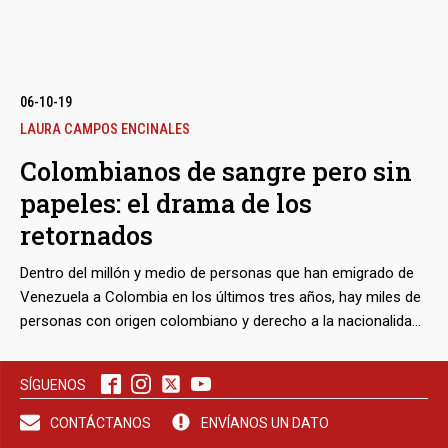
bmenu
06-10-19
LAURA CAMPOS ENCINALES
Colombianos de sangre pero sin
bmenu
papeles: el drama de los
retornados
bmenu
Dentro del millón y medio de personas que han emigrado de
Venezuela a Colombia en los últimos tres años, hay miles de
personas con origen colombiano y derecho a la nacionalidad.
El problema es que muchas de ellas no tienen cómo
demostrarlo y quedan en un limbo sin cartografiar entre la
SÍGUENOS
corrupción y el quiebre de las instituciones en Venezuela, y la
corrupción y la falta de preparación de Colombia para el
CONTÁCTANOS
ENVÍANOS UN DATO
aluvión de refugiados. A la ya precaria situación económica