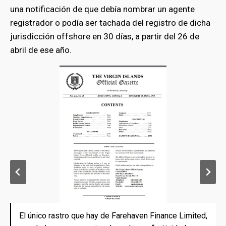
una notificación de que debía nombrar un agente
registrador o podía ser tachada del registro de dicha
jurisdicción offshore en 30 días, a partir del 26 de
abril de ese año.
El único rastro que hay de Farehaven Finance Limited,
El único rastro que hay de Farehaven Finance Limited,