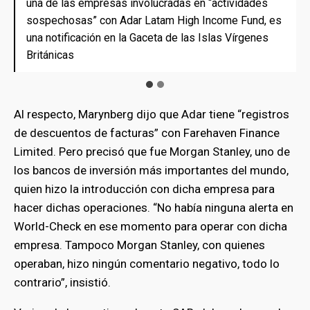
una de las empresas involucradas en “actividades
una de las empresas involucradas en “actividades
sospechosas” con Adar Latam High Income Fund, es
sospechosas” con Adar Latam High Income Fund, es
una notificación en la Gaceta de las Islas Vírgenes
una notificación en la Gaceta de las Islas Vírgenes
Británicas
Británicas
Al respecto, Marynberg dijo que Adar tiene “registros
de descuentos de facturas” con Farehaven Finance
Limited. Pero precisó que fue Morgan Stanley, uno de
los bancos de inversión más importantes del mundo,
quien hizo la introducción con dicha empresa para
hacer dichas operaciones. “No había ninguna alerta en
World-Check en ese momento para operar con dicha
empresa. Tampoco Morgan Stanley, con quienes
operaban, hizo ningún comentario negativo, todo lo
contrario”, insistió.