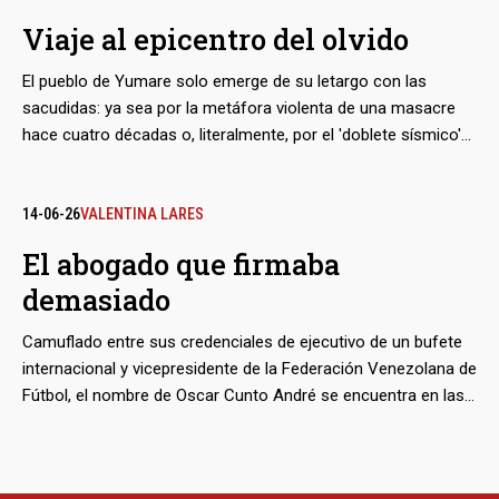
rebajados en uno o dos niveles. La violencia de los sismos,
Viaje al epicentro del olvido
sumada a las características de las estructuras y del terreno,
asoman como los factores detrás del fenómeno.
El pueblo de Yumare solo emerge de su letargo con las
sacudidas: ya sea por la metáfora violenta de una masacre
hace cuatro décadas o, literalmente, por el 'doblete sísmico'
del miércoles 24 de junio. Aunque se le identificó como el
origen del terremoto más fuerte de ese Día de San Juan, los
destrozos en este valle de Yaracuy fueron menores, en
14-06-26
VALENTINA LARES
comparación con los registrados en Caracas y el Litoral
El abogado que firmaba
Central. Sus pobladores tuvieron que esperar 12 horas para,
demasiado
con el regreso de los servicios de luz e internet, conocer que
la tragedia se había gestado bajo sus pies.
Camuflado entre sus credenciales de ejecutivo de un bufete
internacional y vicepresidente de la Federación Venezolana de
Fútbol, el nombre de Oscar Cunto André se encuentra en las
pesquisas de la Policía Nacional española sobre el ‘caso
Zapatero’. Aparece como representante de un par de
empresas y dueño de otra que sirvieron de vehículos para