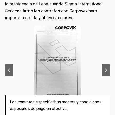
la presidencia de León cuando Sigma International
Services firmó los contratos con Corpovex para
importar comida y útiles escolares.
Los contratos especificaban montos y condiciones
Los contratos especificaban montos y condiciones
especiales de pago en efectivo.
especiales de pago en efectivo.