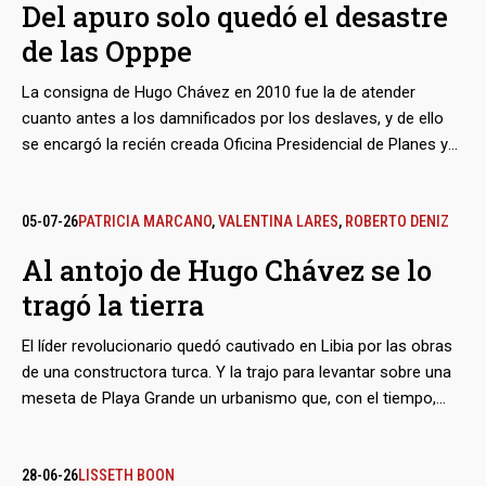
Del apuro solo quedó el desastre
figuran en ningún registro marítimo internacional y terminaron
de las Opppe
siendo inciertos.
La consigna de Hugo Chávez en 2010 fue la de atender
cuanto antes a los damnificados por los deslaves, y de ello
se encargó la recién creada Oficina Presidencial de Planes y
Proyectos Especiales (Opppe). Sembró moles masivas de
estilo soviético en el estado Vargas, hoy La Guaira,
recurriendo a la asignación de contratos a dedo y a una
05-07-26
PATRICIA MARCANO
,
VALENTINA LARES
,
ROBERTO DENIZ
dudosa supervisión técnica para cumplir los plazos
Al antojo de Hugo Chávez se lo
perentorios. El resultado después del reciente doblete
tragó la tierra
sísmico: 16 de sus torres colapsaron, y otras 27 quedaron
listas para la demolición.
El líder revolucionario quedó cautivado en Libia por las obras
de una constructora turca. Y la trajo para levantar sobre una
meseta de Playa Grande un urbanismo que, con el tiempo,
indistintamente llevaría su nombre o el de la empresa Summa.
Tras el reciente doblete sísmico, muchos de sus edificios
cedieron de una manera peculiar: hundidos en el suelo,
28-06-26
LISSETH BOON