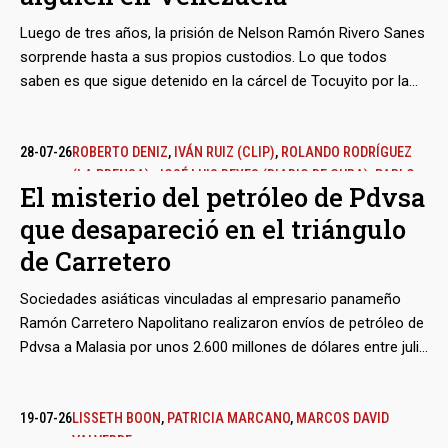
Luego de tres años, la prisión de Nelson Ramón Rivero Sanes
sorprende hasta a sus propios custodios. Lo que todos
saben es que sigue detenido en la cárcel de Tocuyito por la
inexplicable saña de Marcos Campos Flores, dos veces
candidato oficialista a alcalde del Municipio San Diego en
Carabobo, sobrino de la otrora ‘Primera Combatiente’ y
28-07-26
ROBERTO DENIZ
,
IVÁN RUIZ (CLIP)
,
ROLANDO RODRÍGUEZ
(LA PRENSA)
,
JOSÉ LUIS REYES (DIARIO DE CUBA)
,
PABLO
hermano de uno de los ‘narcosobrinos’. Unos indicios débiles
El misterio del petróleo de Pdvsa
DÍAZ ESPÍ (DIARIO DE CUBA)
,
ANNARELLA GRIMAL (DIARIO
y hasta caprichosos bastaron para armarle un caso judicial,
que desapareció en el triángulo
DE CUBA)
,
MIRTA FERNÁNDEZ LAFFITTE (DIARIO DE CUBA)
,
cuyos efectos siguen vigentes, a pesar de la caída del
TRANSPARENCIA VENEZUELA EN EL EXILIO
madurismo y los cambios políticos del interinato.
de Carretero
Sociedades asiáticas vinculadas al empresario panameño
Ramón Carretero Napolitano realizaron envíos de petróleo de
Pdvsa a Malasia por unos 2.600 millones de dólares entre julio
y septiembre de 2025. Con el mismo intermediario, la
petrolera estatal despachó otros nueve tanqueros con rumbo
a Cuba, en medio de la crisis energética que durante ese
19-07-26
LISSETH BOON
,
PATRICIA MARCANO
,
MARCOS DAVID
VALVERDE
verano empezó a azotar a la isla. Pero sus destinos reales no