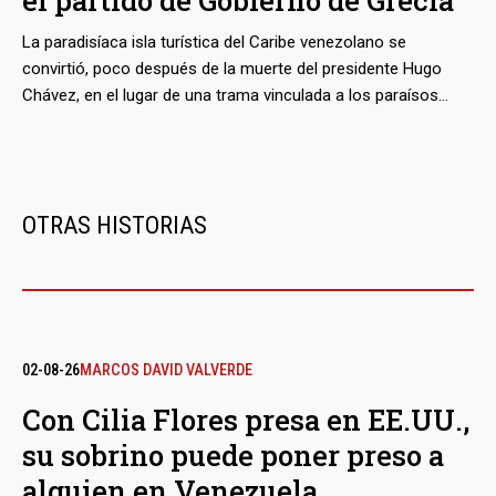
el partido de Gobierno de Grecia
La paradisíaca isla turística del Caribe venezolano se
convirtió, poco después de la muerte del presidente Hugo
Chávez, en el lugar de una trama vinculada a los paraísos
fiscales. Hasta allí viajaron un dirigente de la coalición de
extrema izquierda Syriza y hoy poderoso ministro del
Gobierno griego, junto a un abogado chipriota especialista en
negocios offshore que apareció en los Panama Papers. No
OTRAS HISTORIAS
sé sabe con quién se reunieron, pero sí cómo completaron
su misteriosa odisea: a bordo de un jet privado de Majed
Khalil, un empresario vinculado al régimen de Caracas.
02-08-26
MARCOS DAVID VALVERDE
Con Cilia Flores presa en EE.UU.,
su sobrino puede poner preso a
alguien en Venezuela