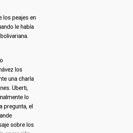
e los peajes en
uando le había
bolivariana.
io
hávez los
nte una charla
nes. Uberti,
inalmente lo
a pregunta, el
mande
saje sobre los