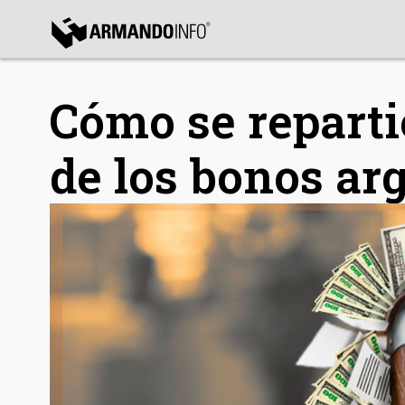
bmenu
Cómo se reparti
bmenu
bmenu
de los bonos ar