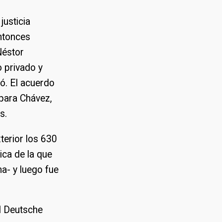
justicia
entonces
Néstor
o privado y
có. El acuerdo
 para Chávez,
s.
terior los 630
ica de la que
a- y luego fue
el Deutsche