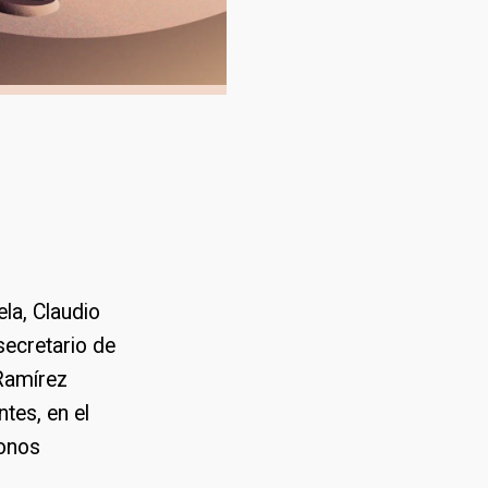
la, Claudio
secretario de
 Ramírez
tes, en el
bonos