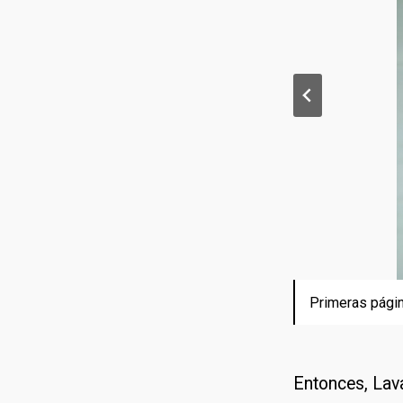
Primeras págin
Declaraciones 
Declaraciones 
Entonces, Lav