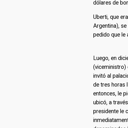
dólares de bon
Uberti, que er
Argentina), se
pedido que le a
Luego, en dici
(viceministro)
invitó al pala
de tres horas 
entonces, le p
ubicó, a través
presidente le 
inmediatamente