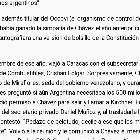
os argentinos”.
a además titular del Occovi (el organismo de control d
 había ganado la simpatía de Chávez el año anterior c
utografiara una versión de bolsillo de la Constitución 
embre de ese año, viajó a Caracas con el subsecretar
 de Combustibles, Cristian Folgar. Sorpresivamente, C
cio de Miraflores. sede del gobierno venezolano, y dura
les preguntó si aún Argentina necesitaba los 500 millo
idió permiso a Chávez para salir y llamar a Kirchner. F
 del secretario privado Daniel Muñoz y, al trasladarle l
contestó: “Pedazo de pelotudo, decile a ese que los 
”. Volvió a la reunión y le comunicó a Chávez el men