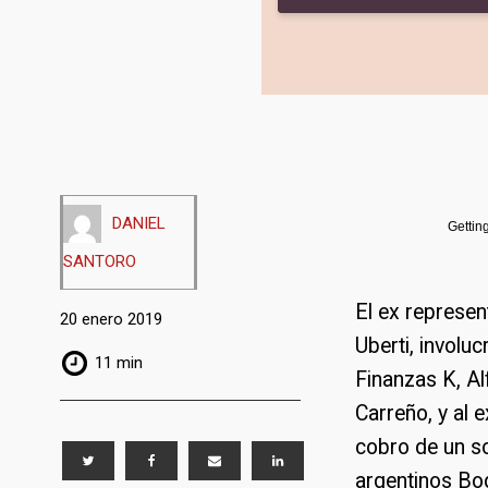
DANIEL
Gettin
SANTORO
El ex represen
20 enero 2019
Uberti, involu
11 min
Finanzas K, Al
Carreño, y al 
cobro de un s
argentinos Bo