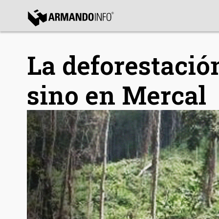
bmenu
La deforestació
bmenu
bmenu
sino en Mercal