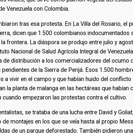
 de Venezuela con Colombia.
iaron tras esa protesta. En La Villa del Rosario, el
sierra, dicen que 1.500 colombianos indocumentados 
e la frontera. La diáspora se produjo entre julio y ago
ituto Nacional de Salud Agrícola Integral de Venezuela 
ía de distribución a los comercializadores del ocumo 
 pendientes de la Sierra de Perijá. Esos 1.500 hombr
a vivir en el campo y que habían huido del conflict
n la planta de malanga en las hectáreas que habían 
 cuando empezaron las protestas contra el cultivo.
ntalistas, se trataba de una lucha entre David y Goliat
b de montajes en los que se veía hasta al propio Mes
ldas de un parque deforestado. También pidieron una 