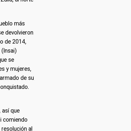
 pueblo más
se devolvieron
sto de 2014,
(Insai)
que se
es y mujeres,
o armado de su
conquistado.
, así que
si comiendo
resolución al