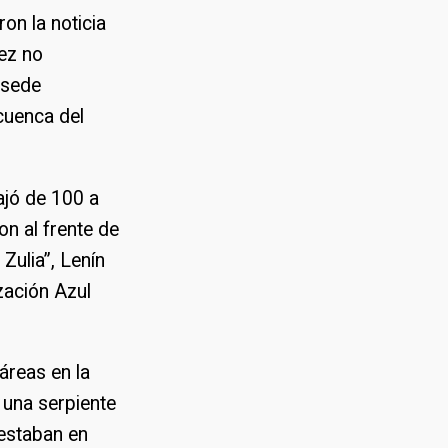
ron la noticia
vez no
 sede
 cuenca del
ajó de 100 a
n al frente de
Zulia”, Lenín
ización Azul
áreas en la
n una serpiente
 estaban en