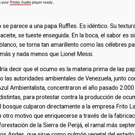
g your
Trinity Audio
player ready...
o se parece a una papa Ruffles. Es idéntico. Su textur
aceite, se tueste enseguida. En la boca, el sabor es s
blanco, se torna tan amarillento como las célebres p
a más y nada menos que Lionel Messi.
ría decir que el ocumo es la materia prima de las pap
o las autoridades ambientales de Venezuela, junto co
Azul Ambientalista, concentraron el año pasado 2.00
distintas, para protestar contra la producción de ocumo
l bosque culparon directamente a la empresa Frito L
otro motivo que enriquecerse a través de la fabricac
orestación de la Sierra de Perijá, el ramal más septen
Los Andes, que sirve como pulmón vegetal del estado Z