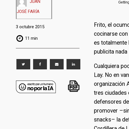
JUAN
Gettin
JOSÉ FARÍA
Frito, el ocum
3 octubre 2015
cocinarse con 
11 min
es totalmente 
publicita nad
Cualquiera pod
Lay. No en van
organización 
tres ciudades 
defensores de
promover –sin 
snacks– la def
Cordillera de 