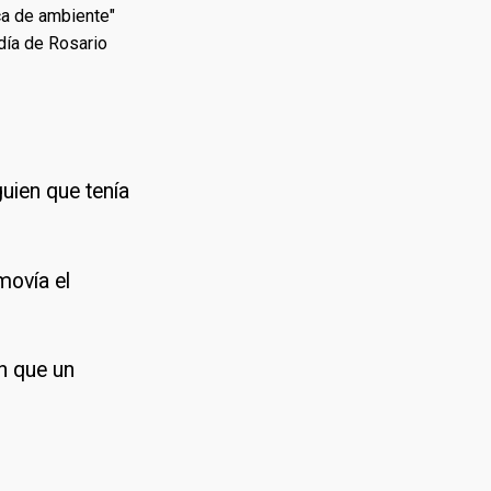
ica de ambiente"
ldía de Rosario
guien que tenía
movía el
n que un