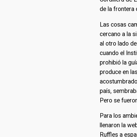
de la frontera
Las cosas camb
cercano a la 
al otro lado d
cuando el Inst
prohibió la gu
produce en las
acostumbrados 
país, sembraba
Pero se fueron
Para los ambie
llenaron la we
Ruffles a espa