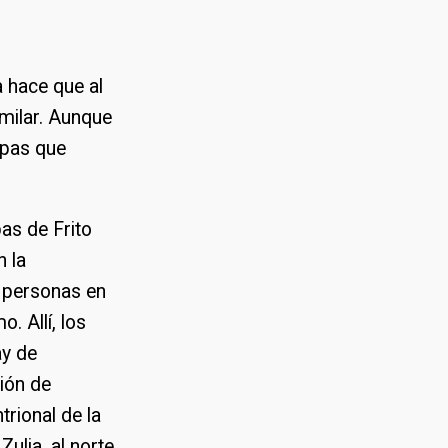
a hace que al
imilar. Aunque
apas que
as de Frito
n la
0 personas en
. Allí, los
ay de
ión de
trional de la
ulia, al norte