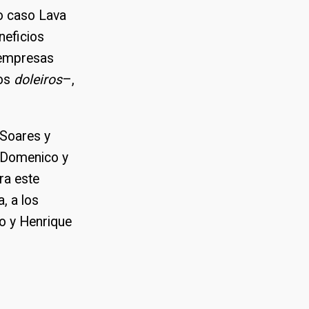
do caso Lava
neficios
s empresas
dos
doleiros
–,
 Soares y
a Domenico y
ra este
, a los
o y Henrique