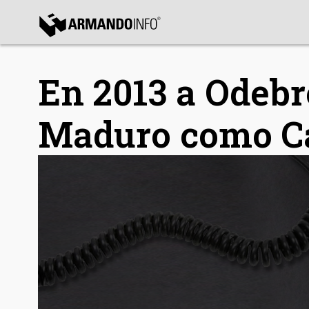
bmenu
En 2013 a Odebre
bmenu
bmenu
Maduro como Ca