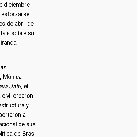
de diciembre
e esforzarse
es de abril de
ntaja sobre su
iranda,
las
a, Mónica
va Jat
o, el
civil crearon
estructura y
portaron a
acional de sus
ítica de Brasil