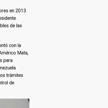
lores en 2013
esidente
bles de las
ontó con la
 Américo Mata,
s para
enezuela
los trámites
trol de