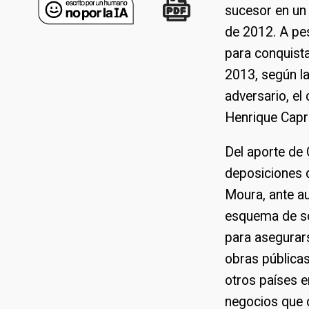
sucesor en un 
de 2012. A pes
para conquista
2013, según la
adversario, el
Henrique Capr
Del aporte de 
deposiciones d
Moura, ante au
esquema de so
para asegurars
obras pública
otros países e
negocios que co