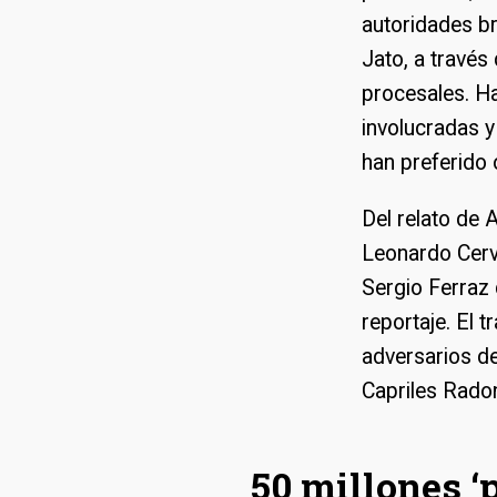
autoridades br
Jato, a través
procesales. Ha
involucradas 
han preferido 
Del relato de 
Leonardo Cerv
Sergio Ferraz
reportaje. El 
adversarios d
Capriles Radon
50 millones ‘