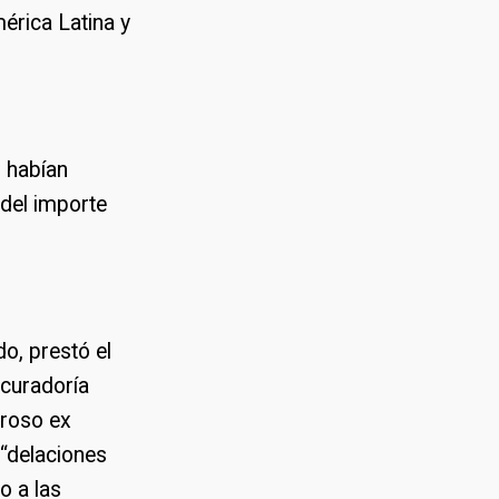
érica Latina y
 habían
 del importe
o, prestó el
ocuradoría
eroso ex
 “delaciones
o a las