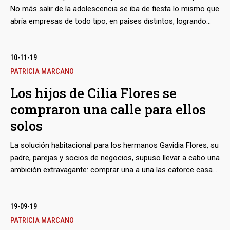
No más salir de la adolescencia se iba de fiesta lo mismo que
abría empresas de todo tipo, en países distintos, logrando
meter su nombre en una veintena de compañías antes de
cumplir los 30 años. ¿Un superdotado de los negocios? Mejor
un muchacho en el lugar y momento precisos para hacerse
10-11-19
amigo de los hijos de la “primera combatiente”, Cilia Flores.
PATRICIA MARCANO
Los hijos de Cilia Flores se
compraron una calle para ellos
solos
La solución habitacional para los hermanos Gavidia Flores, su
padre, parejas y socios de negocios, supuso llevar a cabo una
ambición extravagante: comprar una a una las catorce casas
de un callejón de la urbanización Cumbres de Curumo de
Caracas, una meta que completaron en cuatro años. Al
mudarse en manada de El Paraíso, en el centro de la capital,
19-09-19
al este burgués del valle, simbolizaron su asombroso
PATRICIA MARCANO