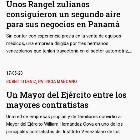
Unos Rangel zulianos
instituciones en paraísos offshore y de las grandes firmas
consiguieron un segundo aire
globales, ha permitido el saqueo de la que fue la nación más
rica de América Latina.
para sus negocios en Panamá
Sin contar con experiencia previa en la venta de equipos
médicos, una empresa dirigida por tres hermanos
venezolanos que tenían trayectoria en el sector automotriz,
logró colarse como proveedora de la Presidencia de Panamá
y firmar un contrato para suministrar respiradores, los
equipos más buscados en tiempos de Covid-19. Pero los
17-05-20
equipos resultaron estar en mal estado. Esta historia se
ROBERTO DENIZ
,
PATRICIA MARCANO
remonta hasta unos antecedentes en el estado Zulia,
Un Mayor del Ejército entre los
relacionados con una familia ya célebre por haber sido
bmenu
mayores contratistas
favorecida con jugosos contratos del Instituto Venezolano
de los Seguros Sociales.
Una red de empresas propias y de familiares convirtió al
bmenu
Mayor del Ejército William Hernández Cova en uno de los
principales contratistas del Instituto Venezolano de los
Seguros Sociales (IVSS). Más de 250 contratos cayeron de