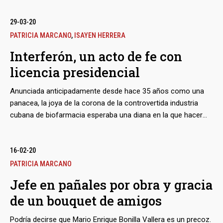
su lado durante la década en que esa institución estuvo
bmenu
dirigida por otro colega militar, el General Carlos Rotondaro
29-03-20
Cova. Aquello fue el inicio de una expansión que no cesa, a
PATRICIA MARCANO
,
ISAYEN HERRERA
contravía del desplome económico del país, y que ha
Interferón, un acto de fe con
colocado al grupo empresarial a la cabeza de una compañía
licencia presidencial
petrolera en Colombia, de una clínica privada y hasta de
bodegones en el este de Caracas, entre otros negocios.
Anunciada anticipadamente desde hace 35 años como una
panacea, la joya de la corona de la controvertida industria
cubana de biofarmacia esperaba una diana en la que hacer
blanco. Ahora, por fin, no solo los rumores sin fundamento
científico y otras especies llegadas desde La Habana y
Wuhan le asignan poderes para combatir al Covid-19: el
16-02-20
gobierno venezolano ha incluido el Interferón alfa 2b en el
PATRICIA MARCANO
tratamiento oficial contra la enfermedad. Pero el entusiasmo
Jefe en pañales por obra y gracia
de Nicolás Maduro por el medicamento, entre la superchería y
de un bouquet de amigos
la lealtad política, hace tropezar lo que parece un experimento
masivo no declarado con la falta de evidencias y el
Podría decirse que Mario Enrique Bonilla Vallera es un precoz.
escepticismo de la comunidad médica venezolana.