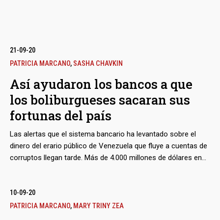
21-09-20
PATRICIA MARCANO
,
SASHA CHAVKIN
Así ayudaron los bancos a que
los boliburgueses sacaran sus
fortunas del país
Las alertas que el sistema bancario ha levantado sobre el
dinero del erario público de Venezuela que fluye a cuentas de
corruptos llegan tarde. Más de 4.000 millones de dólares en
transacciones sospechosas por parte de venezolanos
figuran en la filtración de los FinCEN Files y 70% de ellas están
vinculada a entes del Estado. El proyecto internacional de
10-09-20
periodismo de investigación, del que Armando.info es parte,
PATRICIA MARCANO
,
MARY TRINY ZEA
encontró que la complicidad bancaria, de pequeñas