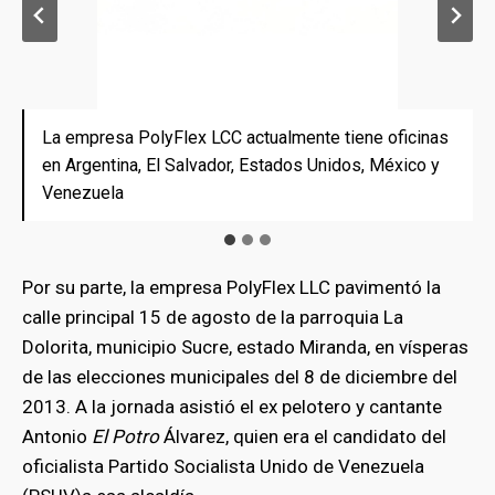
La empresa PolyFlex LCC actualmente tiene oficinas
La empresa PolyFlex LCC actualmente tiene oficinas
En agosto del 2014 quedó registrado una importación
en Argentina, El Salvador, Estados Unidos, México y
en Argentina, El Salvador, Estados Unidos, México y
hecha por una de las empresas de Oscar Faría desde
Venezuela
Venezuela
Estados Unidos a Venezuela
Por su parte, la empresa PolyFlex LLC pavimentó la
calle principal 15 de agosto de la parroquia La
Dolorita, municipio Sucre, estado Miranda, en vísperas
de las elecciones municipales del 8 de diciembre del
bmenu
2013. A la jornada asistió el ex pelotero y cantante
Antonio
El Potro
Álvarez, quien era el candidato del
oficialista Partido Socialista Unido de Venezuela
bmenu