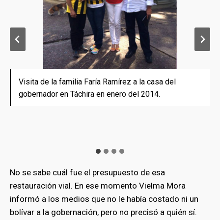
Visita de la familia Faría Ramírez a la casa del
Faría participa en una simulación de vuelo en la Feria
El gobernador Vielma Mora, acompañado del alcalde
El gobernador Vielma Mora, acompañado del alcalde
gobernador en Táchira en enero del 2014.
San Sebastián de Táchira, junto con su compadre
del municipio Libertad, Alberto Gamez, supervisa la
del municipio Libertad, Alberto Gamez, supervisa la
Vielma Mora.
restauración de vías de Capacho, estado Táchira, que
restauración de vías de Capacho, estado Táchira, que
a su juicio mejoraría el mercado de las piñas
a su juicio mejoraría el mercado de las piñas
producidas en el lugar.
producidas en el lugar.
No se sabe cuál fue el presupuesto de esa
restauración vial. En ese momento Vielma Mora
informó a los medios que no le había costado ni un
bolívar a la gobernación, pero no precisó a quién sí.