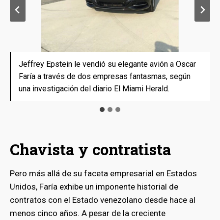
Jeffrey Epstein le vendió su elegante avión a Oscar
Jeffrey Epstein le vendió su elegante avión a Oscar
Jeffrey Epstein le vendió su elegante avión a Oscar
Faría a través de dos empresas fantasmas, según
Faría a través de dos empresas fantasmas, según
Faría a través de dos empresas fantasmas, según
una investigación del diario El Miami Herald.
una investigación del diario El Miami Herald.
una investigación del diario El Miami Herald.
Chavista y contratista
Pero más allá de su faceta empresarial en Estados
Unidos, Faría exhibe un imponente historial de
contratos con el Estado venezolano desde hace al
menos cinco años. A pesar de la creciente