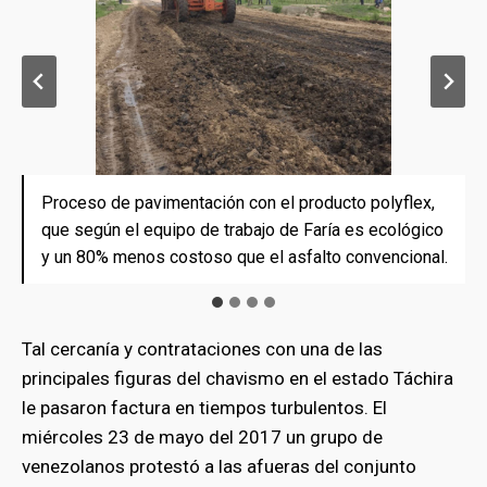
Proceso de pavimentación con el producto polyflex,
Proceso de pavimentación con el producto polyflex,
Proceso de pavimentación con el producto polyflex,
Proceso de pavimentación con el producto polyflex,
que según el equipo de trabajo de Faría es ecológico
que según el equipo de trabajo de Faría es ecológico
que según el equipo de trabajo de Faría es ecológico
que según el equipo de trabajo de Faría es ecológico
y un 80% menos costoso que el asfalto convencional.
y un 80% menos costoso que el asfalto convencional.
y un 80% menos costoso que el asfalto convencional.
y un 80% menos costoso que el asfalto convencional.
Tal cercanía y contrataciones con una de las
principales figuras del chavismo en el estado Táchira
le pasaron factura en tiempos turbulentos. El
miércoles 23 de mayo del 2017 un grupo de
venezolanos protestó a las afueras del conjunto