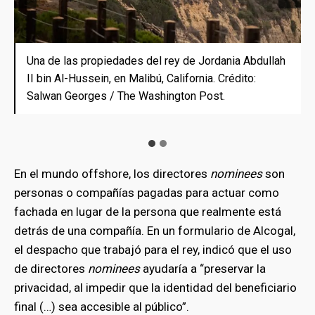
Una de las propiedades del rey de Jordania Abdullah
El rey Abdullah II de Jordania en una reunión con
II bin Al-Hussein, en Malibú, California. Crédito:
senadores en el Capitolio de Estados Unidos, el
Salwan Georges / The Washington Post.
miércoles 21 de julio de 2021. Crédito: Jabin
Botsford / The Washington Post.
En el mundo offshore, los directores
nominees
son
personas o compañías pagadas para actuar como
fachada en lugar de la persona que realmente está
detrás de una compañía. En un formulario de Alcogal,
el despacho que trabajó para el rey, indicó que el uso
de directores
nominees
ayudaría a “preservar la
privacidad, al impedir que la identidad del beneficiario
final (…) sea accesible al público”.