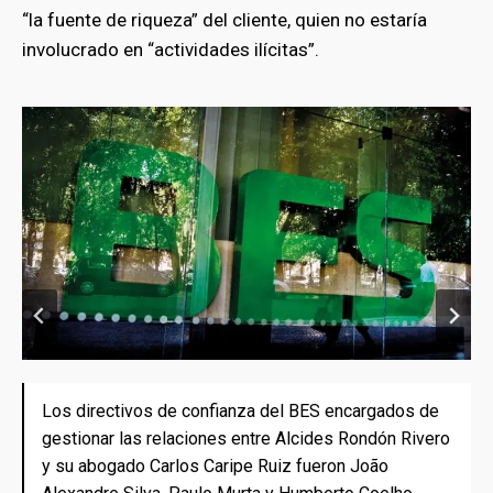
“la fuente de riqueza” del cliente, quien no estaría
involucrado en “actividades ilícitas”.
Los directivos de confianza del BES encargados de
Los directivos de confianza del BES encargados de
gestionar las relaciones entre Alcides Rondón Rivero
gestionar las relaciones entre Alcides Rondón Rivero
y su abogado Carlos Caripe Ruiz fueron João
y su abogado Carlos Caripe Ruiz fueron João