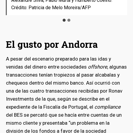
Alexandre Silva, Paulo Murta y Humberto Coelho.
Alexandre Silva, Paulo Murta y Humberto Coelho.
Crédito: Patricia de Melo Moreira/AFP
Crédito: Patricia de Melo Moreira/AFP
El gusto por Andorra
A pesar del escenario preparado para las idas y
venidas del dinero entre sociedades
offshore
, algunas
transacciones tenían tropiezos al pasar alcabalas y
chequeos dentro del mismo banco. Así ocurrió con
una de las cuatro transacciones recibidas por Ronav
Investments de la que, según se describe en el
expediente de la Fiscalía de Portugal, el
compliance
del BES se percató que se hacía entre cuentas de un
mismo cliente y presentaba “un problema en la
división de los fondos a favor de la sociedad