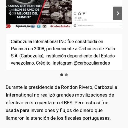
Carbozulia International INC fue constituida en
El carbón es un recurso estratégico en Venezuela y
Panamá en 2008, perteneciente a Carbones de Zulia
su representación por Carbozulia International tenía
S.A. (Carbozulia), institución dependiente del Estado
como objetivo la comercialización en mercados
venezolano. Crédito: Instagram @carbozuliaredes
extranjeros. Crédito: Instagram @carbozuliaredes
Durante la presidencia de Rondón Rivero, Carbozulia
International no realizó grandes movilizaciones de
efectivo en su cuenta en el BES. Pero esta sí fue
usada para inversiones y flujos de dinero que
llamaron la atención de los fiscales portugueses.