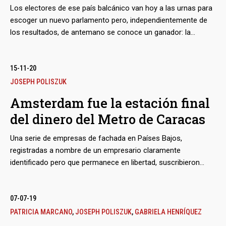
Los electores de ese país balcánico van hoy a las urnas para
escoger un nuevo parlamento pero, independientemente de
los resultados, de antemano se conoce un ganador: la
compañía de tecnología electoral de origen venezolano, que
lleva allá cinco eventos comiciales, incluyendo el actual,
procesando los votos, hasta ahora sin inconvenientes. Pero
15-11-20
en esta ocasión no pudo evitar la controversia que ya la
JOSEPH POLISZUK
siguió en otros países como Filipinas, Argentina y su natal
Amsterdam fue la estación final
Venezuela. La prensa local se puso suspicaz tras conocer
del dinero del Metro de Caracas
que las dos empresas locales precalificadas para organizar el
proceso presentaron propuestas idénticas y con el mismo
Una serie de empresas de fachada en Países Bajos,
socio tecnológico: Smartmatic y nadie más. La polémica no
registradas a nombre de un empresario claramente
cesa.
identificado pero que permanece en libertad, suscribieron
contratos con Odebrecht que cubrían el desvío de fondos,
destinados oficialmente a obras de infraestructura en
Venezuela, para el pago presunto a 'funcionarios y políticos
07-07-19
extranjeros', como estableció hace tiempo la fiscalía
PATRICIA MARCANO
,
JOSEPH POLISZUK
,
GABRIELA HENRÍQUEZ
holandesa. Ahora surgen en alertas del Deutsche Bank al