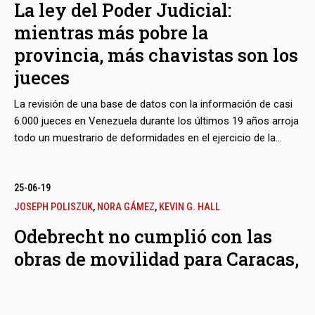
La ley del Poder Judicial:
Departamento del Tesoro estadounidense las evidencias de
mientras más pobre la
transferencias de millones de dólares a una de ellas.
provincia, más chavistas son los
jueces
La revisión de una base de datos con la información de casi
6.000 jueces en Venezuela durante los últimos 19 años arroja
todo un muestrario de deformidades en el ejercicio de la
Justicia. Abundan los cargos provisionales y con abierta
adscripción al partido de Gobierno, tendencias que se
agudizan según más se avanza en la periferia. Si bien esta
25-06-19
especie de fuerza de gravedad al revés explica la
JOSEPH POLISZUK
,
NORA GÁMEZ
,
KEVIN G. HALL
vulnerabilidad del sistema ante las presiones políticas,
Odebrecht no cumplió con las
también abre paso a distorsiones como funcionarios que se
obras de movilidad para Caracas,
rotan en distintas regiones, o jueces que cobran tasas
ilegales.
pero con los sobornos sí
La Línea 5 del Metro, el Metro Guarenas-Guatire, la Línea 2 del