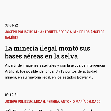
30-01-22
JOSEPH POLISZUK
,
M.ª ANTONIETA SEGOVIA
,
M.ª DE LOS ÁNGELES
RAMÍREZ
La minería ilegal montó sus
bases aéreas en la selva
A partir de imágenes satelitales y con la ayuda de Inteligencia
Artificial, fue posible identificar 3.718 puntos de actividad
minera, en su mayoría ilegal, en los estados Bolívar y
Amazonas, entidades que juntas suman casi la mitad del
territorio venezolano. Aledañas a esas áreas deforestadas,
que en total equivalen a 40.000 campos de fútbol, a menudo
09-10-21
se encuentran pistas clandestinas -hasta 42 se detectaron-
JOSEPH POLISZUK
,
MICAEL PEREIRA
,
ANTONIO MARÍA DELGADO
que sirven al crimen organizado transfronterizo para