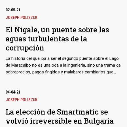
dueño de Globovisión. La firma, a su vez, era la propietaria de
bmenu
un valioso terreno en República Dominicana. Estos negocios
02-05-21
en islas tropicales, de por sí caudalosos, ilustran además los
JOSEPH POLISZUK
métodos de Gorrín para pagar favores, que ahora se
El Nigale, un puente sobre las
investigan en un tribunal de Miami.
aguas turbulentas de la
corrupción
La historia del que iba a ser el segundo puente sobre el Lago
de Maracaibo no es una oda a la ingeniería, sino una trama de
sobreprecios, pagos fingidos y malabares cambiarios que
desembocó en una obra inconclusa: solo quedan un terraplén
y escasos pilotes después de 15 años desde su inicio y de
cientos de millones de dólares invertidos. El documento de un
04-04-21
contrato entre Odebrecht y uno de sus proveedores, una
JOSEPH POLISZUK
dudosa compañía en los Países Bajos, recientemente filtrado,
La elección de Smartmatic se
permite echar un vistazo a una muestra en pequeño de las
volvió irreversible en Bulgaria
prácticas que a la larga conformaron un fraude monumental
y otra promesa incumplida del chavismo.