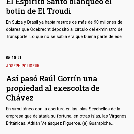
El Espírito Santo blanqueó el
despachar valiosos cargamentos de oro y drogas, como se
botín de El Troudi
muestra en esta primera entrega de la serie ‘Corredor Furtivo’.
En Suiza y Brasil ya había rastros de más de 90 millones de
dólares que Odebrecht depositó al círculo del exministro de
Transporte. Lo que no se sabía era que buena parte de ese
dinero aterrizó en la banca portuguesa, que ‘financió’ la
compra de un lujoso apartamento en Lisboa por parte de la
esposa de El Troudi. Parte de los fondos para el Metro de
05-10-21
Caracas, entre otras obras, terminó perdida en el colapso de
JOSEPH POLISZUK
la entidad financiera.
Así pasó Raúl Gorrín una
propiedad al exescolta de
bmenu
Chávez
En simultáneo con la apertura en las islas Seychelles de la
empresa que delataría su fortuna, en otras islas, las Vírgenes
bmenu
Británicas, Adrián Velásquez Figueroa, (a) Guarapiche,
reemplazó en la junta directiva de una compañía al flamante