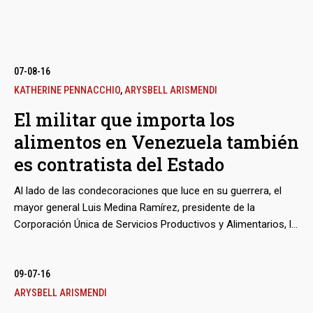
07-08-16
KATHERINE PENNACCHIO
,
ARYSBELL ARISMENDI
El militar que importa los
alimentos en Venezuela también
bmenu
es contratista del Estado
Al lado de las condecoraciones que luce en su guerrera, el
bmenu
mayor general Luis Medina Ramírez, presidente de la
Corporación Única de Servicios Productivos y Alimentarios, la
instancia recién creada por el presidente Nicolás Maduro para
que los militares intenten revertir la crónica escasez y el
bmenu
desabastecimiento que han lastrado a su gobierno, también
09-07-16
puede presumir de haber tenido una pequeña distribuidora de
ARYSBELL ARISMENDI
enlatados y productos básicos que contrató con el Estado y