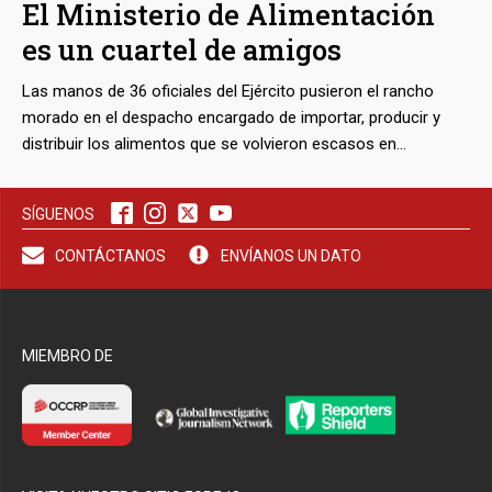
El Ministerio de Alimentación
de fungir como contralor de una cooperativa inscrita en el
es un cuartel de amigos
Registro Nacional de Contratistas, que está autorizada para
comprar y vender productos perecederos y no perecederos.
Las manos de 36 oficiales del Ejército pusieron el rancho
Sus negocios con Mercal, la principal red estatal de
morado en el despacho encargado de importar, producir y
distribución de alimentos del país, eran desconocidos hasta
distribuir los alimentos que se volvieron escasos en
ahora
Venezuela. Por esas manos pasaron cerca de cien mil
millones de dólares durante los tres años del Gobierno de
SÍGUENOS
Nicolás Maduro. Sus cargos se asignaron como parte de un
continuo enroque entre tres promociones castrenses.
CONTÁCTANOS
ENVÍANOS UN DATO
MIEMBRO DE