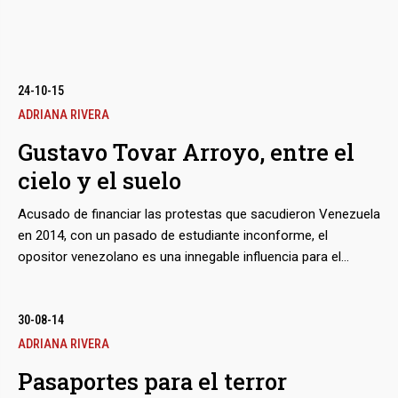
24-10-15
ADRIANA RIVERA
Gustavo Tovar Arroyo, entre el
cielo y el suelo
Acusado de financiar las protestas que sacudieron Venezuela
en 2014, con un pasado de estudiante inconforme, el
opositor venezolano es una innegable influencia para el
movimiento que en 2007 irrumpió como actor en la escena
política. Su figura también despierta críticas entre los
adversarios del gobierno, que lo señalan de arrogarse la
30-08-14
creación del movimiento juvenil, manejar financiamientos y
ADRIANA RIVERA
fomentar la antipolítica.
bmenu
Pasaportes para el terror