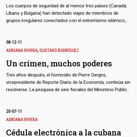
Los cuerpos de seguridad de al menos tres países (Canadá,
bmenu
Líbano y Bulgaria) han detectado viajes de miembros de
grupos irregulares conectados con el extremismo islámico,
en los que los sospechosos portaban pasaportes
venezolanos legítimos. La proliferación de documentos
bmenu
expedidos en Caracas para fachada de agentes encubiertos
08-12-11
se produce en el marco de la cooperación con La Habana en
ADRIANA RIVERA
,
GUSTAVO RODRÍGUEZ
asuntos de identificación, que también dejó en manos
Un crimen, muchos poderes
cubanas el sistema de emisión de pasaportes diplomáticos
Tres años después, el homicidio de Pierre Gerges,
vicepresidente de Reporte-Diario de la Economía, continúa sin
resolverse. La pesquisa de seis fiscales del Ministerio Público
y numerosos detectives, ahora archivada, se orientó a
desentrañar una conspiración que salpica a las élites políticas
y económicas.
20-07-11
ADRIANA RIVERA
Cédula electrónica a la cubana