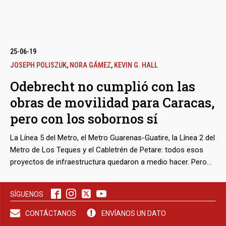
bmenu
25-06-19
JOSEPH POLISZUK
,
NORA GÁMEZ
,
KEVIN G. HALL
Odebrecht no cumplió con las
bmenu
obras de movilidad para Caracas,
pero con los sobornos sí
bmenu
La Línea 5 del Metro, el Metro Guarenas-Guatire, la Línea 2 del
Metro de Los Teques y el Cabletrén de Petare: todos esos
proyectos de infraestructura quedaron a medio hacer. Pero
tan temprano como 2014, solo ese año y en conexión con las
obras del subterráneo capitalino, la constructora brasileña
SÍGUENOS
canalizó coimas por 34 millones de dólares. Los registros de
estos pagos se encuentran en la base de datos secreta de
CONTÁCTANOS
ENVÍANOS UN DATO
Odebrecht, Drousys, a la que ahora se tiene acceso por