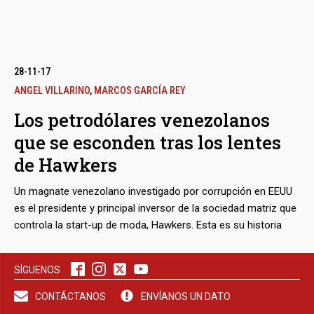
bmenu
28-11-17
ANGEL VILLARINO
,
MARCOS GARCÍA REY
Los petrodólares venezolanos
bmenu
que se esconden tras los lentes
de Hawkers
bmenu
Un magnate venezolano investigado por corrupción en EEUU
es el presidente y principal inversor de la sociedad matriz que
controla la start-up de moda, Hawkers. Esta es su historia
SÍGUENOS
CONTÁCTANOS
ENVÍANOS UN DATO