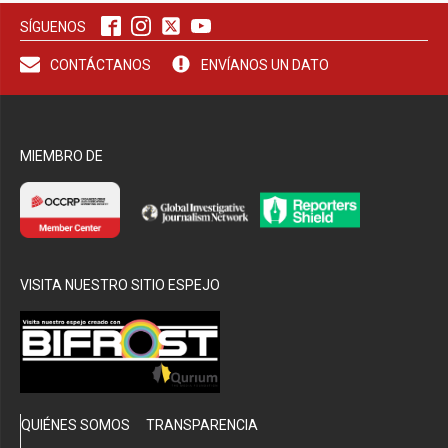
SÍGUENOS
bmenu
CONTÁCTANOS
ENVÍANOS UN DATO
MIEMBRO DE
VISITA NUESTRO SITIO ESPEJO
QUIÉNES SOMOS
TRANSPARENCIA