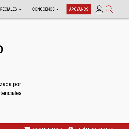
SPECIALES
CONÓCENOS
APÓYANOS
o
izada por
tenciales