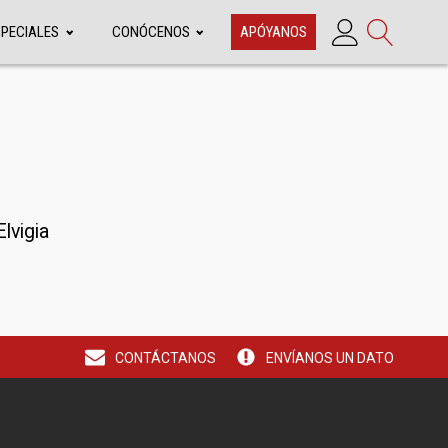
SPECIALES
CONÓCENOS
APÓYANOS
lvigia
CONTÁCTANOS
ENVÍANOS UN DATO