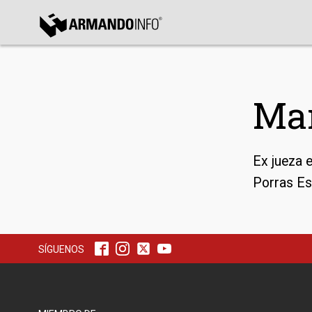
bmenu
bmenu
Mar
bmenu
Ex jueza e
Porras Es
SÍGUENOS