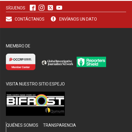
SÍGUENOS
bmenu
CONTÁCTANOS
ENVÍANOS UN DATO
MIEMBRO DE
VISITA NUESTRO SITIO ESPEJO
QUIÉNES SOMOS
TRANSPARENCIA