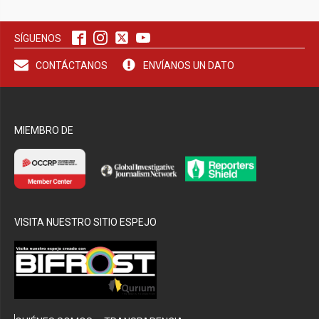
bmenu
SÍGUENOS
bmenu
CONTÁCTANOS
ENVÍANOS UN DATO
MIEMBRO DE
VISITA NUESTRO SITIO ESPEJO