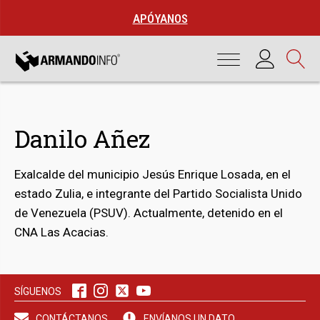
APÓYANOS
Danilo Añez
Exalcalde del municipio Jesús Enrique Losada, en el
estado Zulia, e integrante del Partido Socialista Unido
de Venezuela (PSUV). Actualmente, detenido en el
CNA Las Acacias.
bmenu
SÍGUENOS
bmenu
CONTÁCTANOS
ENVÍANOS UN DATO