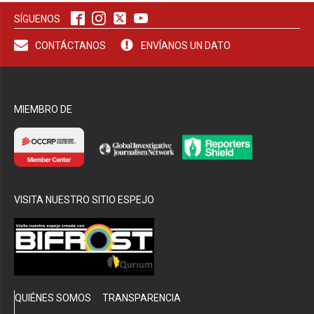
SÍGUENOS
bmenu
CONTÁCTANOS
ENVÍANOS UN DATO
MIEMBRO DE
VISITA NUESTRO SITIO ESPEJO
QUIÉNES SOMOS
TRANSPARENCIA